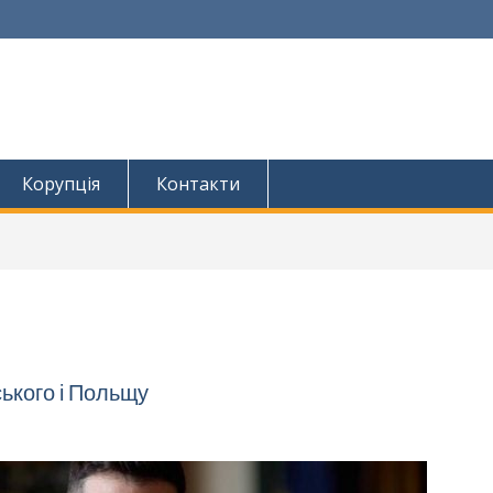
Корупція
Контакти
ького і Польщу