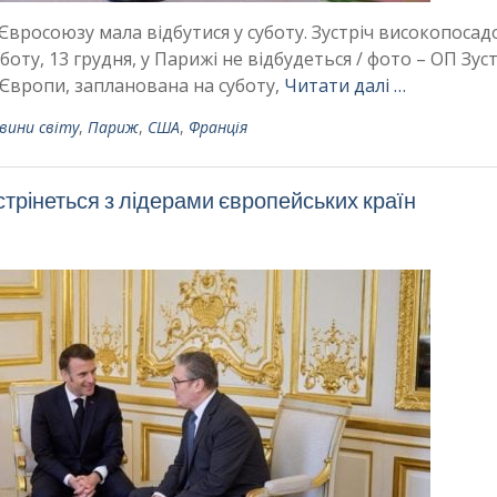
Євросоюзу мала відбутися у суботу. Зустріч високопосад
оту, 13 грудня, у Парижі не відбудеться / фото – ОП Зуст
Європи, запланована на суботу,
Читати далі …
вини світу
,
Париж
,
США
,
Франція
стрінеться з лідерами європейських країн