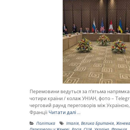
Перемовини ведуться за пʼятьма напрямкам
чотири країни / колаж УНІАН, фото – Tele
черговий раунд переговорів між Україною, 
Франції
Читати далі …
Політика
Італія
,
Велика Британія
,
Женева
Переговори у Женеві
,
Росія
,
США
,
Україна
,
Франція