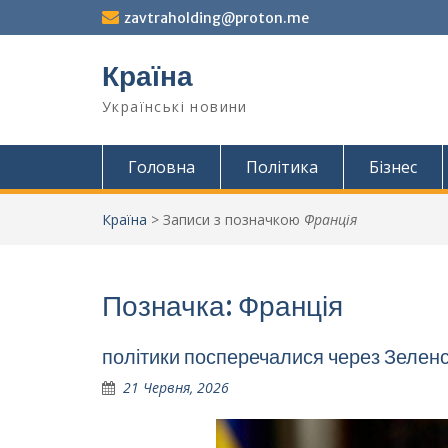
Перейти
zavtraholding@proton.me
до
вмісту
Країна
Українські новини
Головна
Політика
Бізнес
Країна
>
Записи з позначкою
Франція
Позначка:
Франція
політики посперечалися через Зеленс
21 Червня, 2026