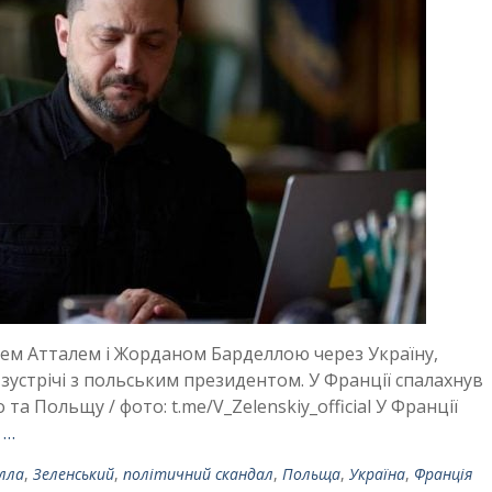
елем Атталем і Жорданом Барделлою через Україну,
зустрічі з польським президентом. У Франції спалахнув
а Польщу / фото: t.me/V_Zelenskiy_official У Франції
 …
лла
,
Зеленський
,
політичний скандал
,
Польща
,
Україна
,
Франція