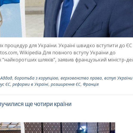
х процедур для України. Україні швидко вступити до ЄС
tos.com, Wikipedia Для повного вступу України до
“найкоротших шляхів”, заявив французький міністр-дел
 Аддад
,
боротьба з корупцією
,
верховенство права
,
вступ України
ус ЄС
,
реформи в Україні
,
розширення ЄС
,
Франція
олучилися ще чотири країни