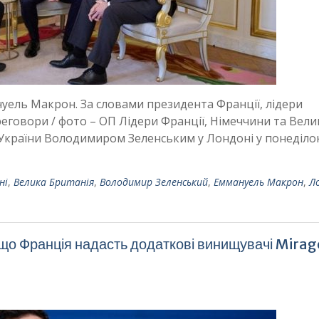
нуель Макрон. За словами президента Франції, лідери
реговори / фото – ОП Лідери Франції, Німеччини та Вели
 України Володимиром Зеленським у Лондоні у понеділок
ні
,
Велика Британія
,
Володимир Зеленський
,
Еммануель Макрон
,
Л
, що Франція надасть додаткові винищувачі Mira