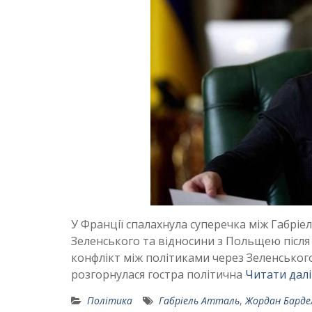
У Франції спалахнула суперечка між Габрі
Зеленського та відносини з Польщею після 
конфлікт між політиками через Зеленського т
розгорнулася гостра політична
Читати далі
Політика
Габріель Атталь
,
Жордан Барде