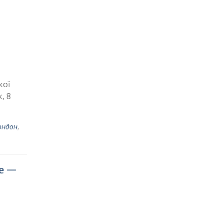
кої
, 8
ондон
,
ge —