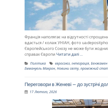
Франція наполягає на відсутності спрощени
вдасться / колаж УНІАН, фото ua.depositpho
Європейського Союзу не може бути жодних 
справах Європи
Читати далі …
Політика
євросоюз
,
інтеграція
,
Бенжамен
Еммануель Макрон
,
Новини світу
,
проміжний стат
Переговори в Женеві – до зустрічі д
17 Лютого, 2026