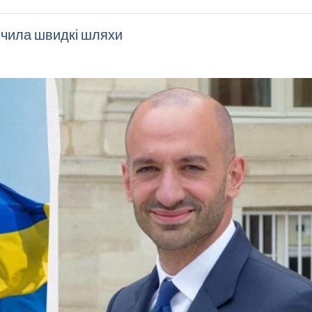
ючила швидкі шляхи