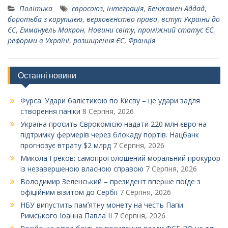
Політика
євросоюз
,
інтеграція
,
Бенжамен Аддад
,
боротьба з корупцією
,
верховенство права
,
вступ України до
ЄС
,
Еммануель Макрон
,
Новини світу
,
проміжний статус ЄС
,
реформи в Україні
,
розширення ЄС
,
Франція
Останні новини
Фурса: Удари балістикою по Києву – це удари задля
створення паніки
8 Серпня, 2026
Україна просить Єврокомісію надати 220 млн євро на
підтримку фермерів через блокаду портів. Нацбанк
прогнозує втрату $2 млрд
7 Серпня, 2026
Микола Греков: самопроголошений моральний прокурор
із незавершеною власною справою
7 Серпня, 2026
Володимир Зеленський – президент вперше поїде з
офіційним візитом до Сербії
7 Серпня, 2026
НБУ випустить памʼятну монету на честь Папи
Римського Іоанна Павла ІІ
7 Серпня, 2026