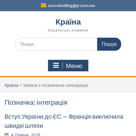
Перейти
zavtraholding@proton.me
до
вмісту
Країна
Українські новини
Шукати:
Меню
Країна
>
Записи з позначкою
інтеграція
Позначка:
інтеграція
Вступ України до ЄС – Франція виключила
швидкі шляхи
4 Травня, 2026