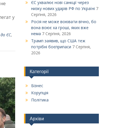
ЄС ухвалює нові санкції через
 не
низку нових ударів РФ по Україні
7
Серпня, 2026
егат у
Росія не може воювати вічно, бо
вона воює ха гроші, яких вже
нема
7 Серпня, 2026
 до ЄС
,
Трамп заявив, що США теж
потрібні боєприпаси
7 Серпня,
2026
Категорії
Бізнес
Корупція
Політика
Архіви