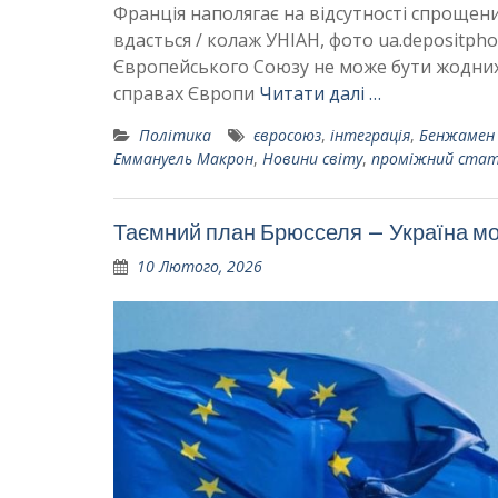
Франція наполягає на відсутності спрощени
вдасться / колаж УНІАН, фото ua.depositpho
Європейського Союзу не може бути жодних 
справах Європи
Читати далі …
Політика
євросоюз
,
інтеграція
,
Бенжамен
Еммануель Макрон
,
Новини світу
,
проміжний стат
Таємний план Брюсселя – Україна мо
10 Лютого, 2026