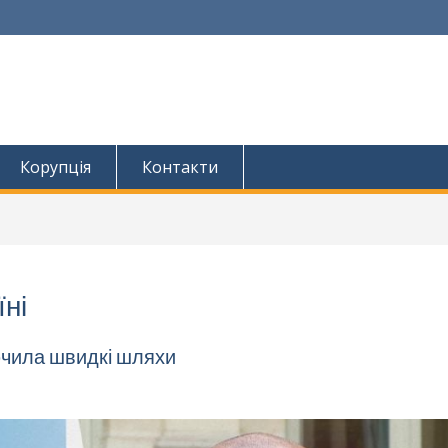
Корупція
Контакти
ні
ючила швидкі шляхи