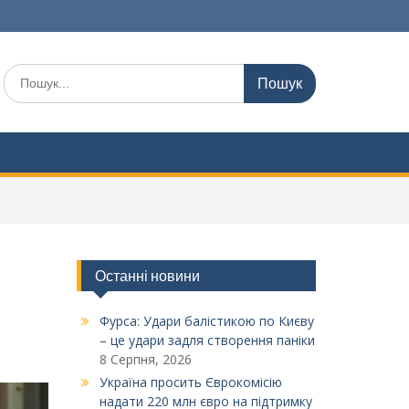
Шукати:
Останні новини
Фурса: Удари балістикою по Києву
– це удари задля створення паніки
8 Серпня, 2026
Україна просить Єврокомісію
надати 220 млн євро на підтримку