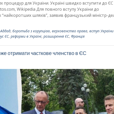
х процедур для України. Україні швидко вступити до ЄС
tos.com, Wikipedia Для повного вступу України до
“найкоротших шляхів”, заявив французький міністр-дел
 Аддад
,
боротьба з корупцією
,
верховенство права
,
вступ України
ус ЄС
,
реформи в Україні
,
розширення ЄС
,
Франція
же отримати часткове членство в ЄС