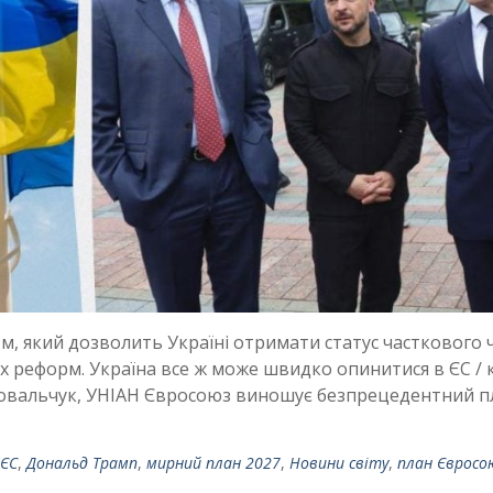
, який дозволить Україні отримати статус часткового 
х реформ. Україна все ж може швидко опинитися в ЄС /
 Ковальчук, УНІАН Євросоюз виношує безпрецедентний п
 ЄС
,
Дональд Трамп
,
мирний план 2027
,
Новини світу
,
план Євросо