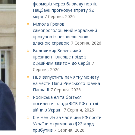
фермерів через блокаду портів.
Нацбанк прогнозує втрату $2
млрд
7 Серпня, 2026
Микола Греков:
самопроголошений моральний
прокурор із незавершеною
власною справою
7 Серпня, 2026
Володимир Зеленський –
президент вперше поїде з
офіційним візитом до Сербії
7
Серпня, 2026
НБУ випустить памʼятну монету
на честь Папи Римського Іоанна
Павла ІІ
7 Серпня, 2026
Російська еліта боїться
посилення влади ФСБ РФ на тлі
війни в Україні
7 Серпня, 2026
Кім Чен Ин за час війни РФ проти
України отримав до $22 млрд
прибутків
7 Серпня, 2026