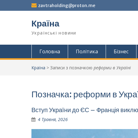
Перейти
zavtraholding@proton.me
до
вмісту
Країна
Українські новини
Головна
Політика
Бізнес
Країна
>
Записи з позначкою
реформи в Україні
Позначка:
реформи в Украї
Вступ України до ЄС – Франція викл
4 Травня, 2026