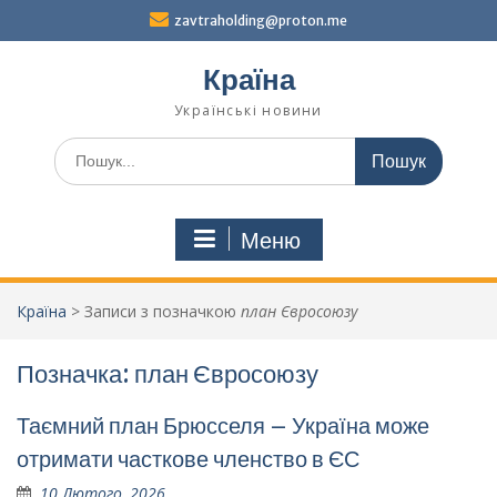
Перейти
zavtraholding@proton.me
до
вмісту
Країна
Українські новини
Шукати:
Меню
Країна
>
Записи з позначкою
план Євросоюзу
Позначка:
план Євросоюзу
Таємний план Брюсселя – Україна може
отримати часткове членство в ЄС
10 Лютого, 2026