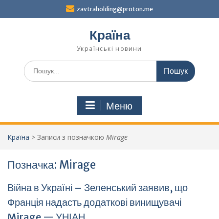
Перейти
zavtraholding@proton.me
до
вмісту
Країна
Українські новини
Шукати:
Меню
Країна
>
Записи з позначкою
Mirage
Позначка:
Mirage
Війна в Україні – Зеленський заявив, що
Франція надасть додаткові винищувачі
Mirage — УНІАН