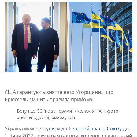
США гарантують зняття вето Угорщини, і що
Брюссель змінить правила прийому.
Вступ до ЄС “не за горами” / колаж УНІАН, фото
president.gov.ua, pixabay.com
Україна може
вступити
до
Європейського Союзу
до
1 січня 2027 року в рамках прискореного плану, який