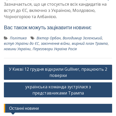
Зазначається, що це стосується всіх кандидатів на
вступ до ЄС, включно з Україною, Молдовою,
Чорногорією та Албанією.
Вас також можуть зацікавити новини:
Політика
Віктор Орбан
,
Володимир Зеленський
,
вступ України до ЄС
,
закінчення війни
,
мирний план Трампа
,
новини України
,
Переговори Україна Росія
Навігація
У Києві 12 грудня відкрили Gulliver, працюють 2
записів
поверхи
українська команда зустрілася з
представниками Трампа
Останні новини