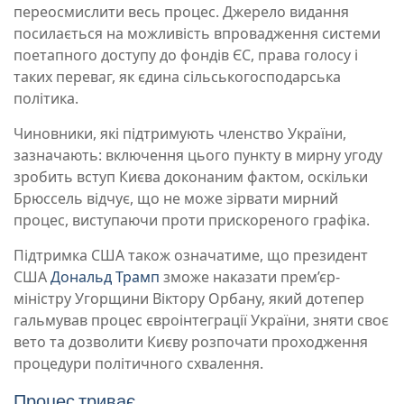
переосмислити весь процес. Джерело видання
посилається на можливість впровадження системи
поетапного доступу до фондів ЄС, права голосу і
таких переваг, як єдина сільськогосподарська
політика.
Чиновники, які підтримують членство України,
зазначають: включення цього пункту в мирну угоду
зробить вступ Києва доконаним фактом, оскільки
Брюссель відчує, що не може зірвати мирний
процес, виступаючи проти прискореного графіка.
Підтримка США також означатиме, що президент
США
Дональд Трамп
зможе наказати прем’єр-
міністру Угорщини Віктору Орбану, який дотепер
гальмував процес євроінтеграції України, зняти своє
вето та дозволити Києву розпочати проходження
процедури політичного схвалення.
Процес триває