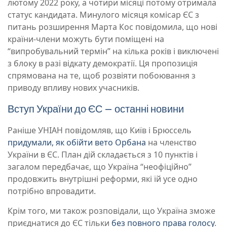
лютому 2022 року, а чотири місяці потому отримала
статус кандидата. Минулого місяця комісар ЄС з
питань розширення Марта Кос повідомила, що нові
країни-члени можуть бути поміщені на
“випробувальний термін” на кілька років і виключені
з блоку в разі відкату демократії. Ця пропозиція
спрямована на те, щоб розвіяти побоювання з
приводу впливу нових учасників.
Вступ України до ЄС – останні новини
Раніше УНІАН повідомляв, що Київ і Брюссель
придумали, як обійти вето Орбана
на членство
України в ЄС. План дій складається з 10 пунктів і
загалом передбачає, що Україна “неофіційно”
продовжить внутрішні реформи, які їй усе одно
потрібно впровадити.
Крім того, ми також розповідали, що Україна зможе
приєднатися до ЄС тільки
без повного права голосу
.