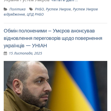
Політика
РНБО
,
Рустем Умєров
,
Рустем Умєров
відрядження
,
ЦПД РНБО
Обмін полоненими – Умєров анонсував
відновлення переговорів щодо повернення
українців — УНІАН
15 Листопада, 2025