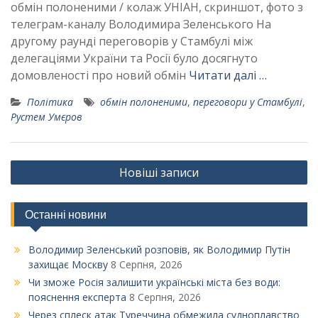
обмін полоненими / колаж УНІАН, скриншот, фото з
телеграм-каналу Володимира Зеленського На
другому раунді переговорів у Стамбулі між
делегаціями України та Росії було досягнуто
домовленості про новий обмін
Читати далі …
Політика
обмін полоненими
,
переговори у Стамбулі
,
Рустем Умєров
Навігація
Новіші записи
за
записами
Останні новини
Володимир Зеленський розповів, як Володимир Путін
захищає Москву
8 Серпня, 2026
Чи зможе Росія залишити українські міста без води:
пояснення експерта
8 Серпня, 2026
Через сплеск атак Туреччина обмежила судноплавство