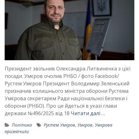
Президент звільнив Олександра Литвиненка з цієї
посади. Умєров очолив РНБО / фото Facebook/
Рустем Умєров Президент Володимир Зеленський
призначив колишнього міністра оборони Рустема
Умєрова секретарем Ради національної безпеки і
оборони (РНБО). Про це йдеться в указі глави
держави №496/2025 від 18
Читати далі …
Політика
Рустем Умєров
,
Умєров
,
Умєрова
призначили