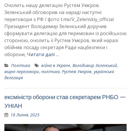
Очолить нашу делегацію Рустем Умєров.
Зеленський обговорив на нараді наступні
переговори з РФ / фото t.me/V_Zelenskiy_official
Президент Володимир Зеленський доручив
сформувати делегацію для перемовин із російською
стороною, очолить її Рустем Умєров, який наразі
обійняв посаду секретаря Ради нацбезпеки і
оборони,
Читати далі …
Політика
війна в Україні
,
Володимир Зеленський
,
мирні переговори
,
політика
,
Рустем Умєров
,
українська
делегація
ексміністр оборони став секретарем РНБО —
УНІАН
18 Липня, 2025