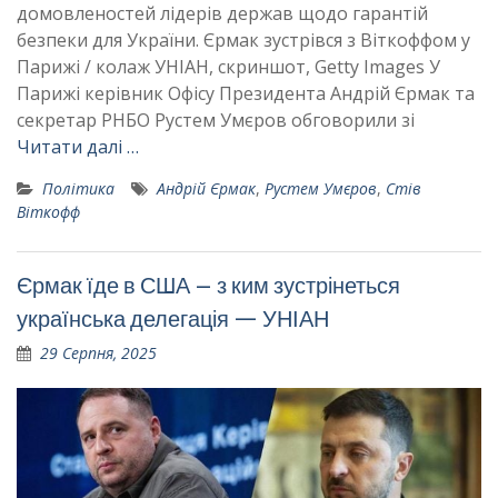
домовленостей лідерів держав щодо гарантій
безпеки для України. Єрмак зустрівся з Віткоффом у
Парижі / колаж УНІАН, скриншот, Getty Images У
Парижі керівник Офісу Президента Андрій Єрмак та
секретар РНБО Рустем Умєров обговорили зі
Читати далі …
Політика
Андрій Єрмак
,
Рустем Умєров
,
Стів
Віткофф
Єрмак їде в США – з ким зустрінеться
українська делегація — УНІАН
29 Серпня, 2025