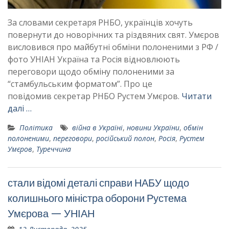
За словами секретаря РНБО, українців хочуть
повернути до новорічних та різдвяних свят. Умєров
висловився про майбутні обміни полоненими з РФ /
фото УНІАН Україна та Росія відновлюють
переговори щодо обміну полоненими за
“стамбульським форматом”. Про це
повідомив секретар РНБО Рустем Умєров.
Читати
далі …
Політика
війна в Україні
,
новини України
,
обмін
полоненими
,
переговори
,
російський полон
,
Росія
,
Рустем
Умєров
,
Туреччина
стали відомі деталі справи НАБУ щодо
колишнього міністра оборони Рустема
Умєрова — УНІАН