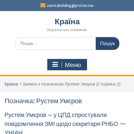
Перейти
zavtraholding@proton.me
до
вмісту
Країна
Українські новини
Шукати:
Меню
Країна
>
Записи з позначкою
Рустем Умєров
(Сторінка 2)
Позначка:
Рустем Умєров
Рустем Умєров – у ЦПД спростували
повідомлення ЗМІ щодо секретаря РНБО —
УНІАН