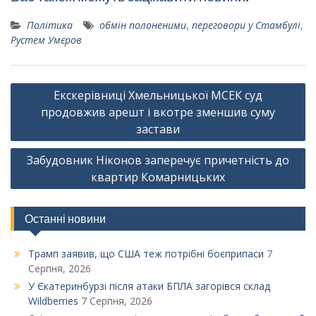
Політика
обмін полоненими
,
переговори у Стамбулі
,
Рустем Умєров
Навігація
Екскерівниці Хмельницької МСЕК суд
записів
продовжив арешт і вкотре зменшив суму
застави
Забудовник Ніконов заперечує причетність до
квартир Комарницьких
Останні новини
Трамп заявив, що США теж потрібні боєприпаси
7
Серпня, 2026
У Єкатеринбурзі після атаки БПЛА загорівся склад
Wildberries
7 Серпня, 2026