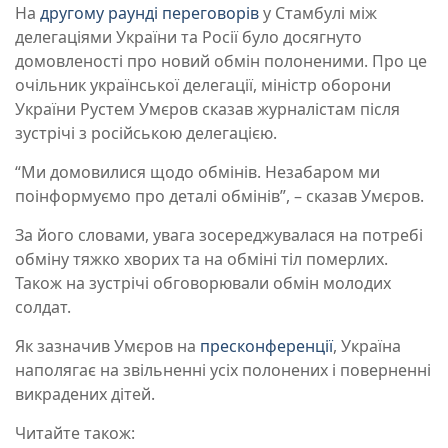
На
другому раунді переговорів
у Стамбулі між
делегаціями України та Росії було досягнуто
домовленості про новий обмін полоненими. Про це
очільник української делегації, міністр оборони
України Рустем Умєров сказав журналістам після
зустрічі з російською делегацією.
“Ми домовилися щодо обмінів. Незабаром ми
поінформуємо про деталі обмінів”, – сказав Умєров.
За його словами, увага зосереджувалася на потребі
обміну тяжко хворих та на обміні тіл померлих.
Також на зустрічі обговорювали обмін молодих
солдат.
Як зазначив Умєров на
пресконференції
, Україна
наполягає на звільненні усіх полонених і поверненні
викрадених дітей.
Читайте також: