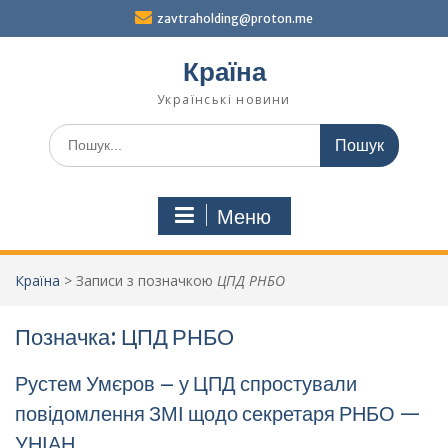
Перейти
zavtraholding@proton.me
до
вмісту
Країна
Українські новини
Шукати:
Меню
Країна
>
Записи з позначкою
ЦПД РНБО
Позначка:
ЦПД РНБО
Рустем Умєров – у ЦПД спростували
повідомлення ЗМІ щодо секретаря РНБО —
УНІАН