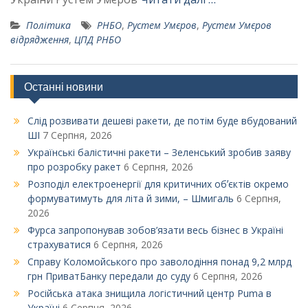
Політика
РНБО
,
Рустем Умєров
,
Рустем Умєров
відрядження
,
ЦПД РНБО
Останні новини
Слід розвивати дешеві ракети, де потім буде вбудований
ШІ
7 Серпня, 2026
Українські балістичні ракети – Зеленський зробив заяву
про розробку ракет
6 Серпня, 2026
Розподіл електроенергії для критичних обʼєктів окремо
формуватимуть для літа й зими, – Шмигаль
6 Серпня,
2026
Фурса запропонував зобов’язати весь бізнес в Україні
страхуватися
6 Серпня, 2026
Справу Коломойського про заволодіння понад 9,2 млрд
грн ПриватБанку передали до суду
6 Серпня, 2026
Російська атака знищила логістичний центр Puma в
Україні
6 Серпня, 2026