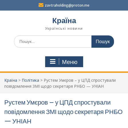
Перейти
zavtraholding@proton.me
до
вмісту
Країна
Українські новини
Шукати:
Меню
Країна
>
Політика
>
Рустем Умєров – у ЦПД спростували
повідомлення ЗМІ щодо секретаря РНБО — УНІАН
Рустем Умєров – у ЦПД спростували
повідомлення ЗМІ щодо секретаря РНБО
— УНІАН