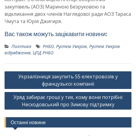
закупівель (АОЗ) Мариною Безруковою та
відкликання двох членів Наглядової ради АОЗ Тараса
Чмута та Юрія Джигиря.
Вас також можуть зацікавити новини:
Політика
РНБО
,
Рустем Умєров
,
Рустем Умєров
відрядження
,
ЦПД РНБО
Навігація
Укрзалізниця закупить 55 електровозів у
записів
французької компанії
Уряд забирає гроші у тих, кому вони потрібні:
Несходовський про Зимову підтримку
Останні новини