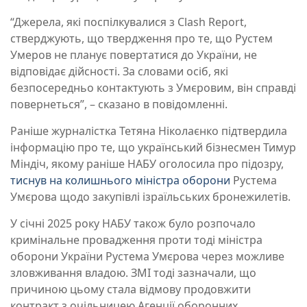
“Джерела, які поспілкувалися з Clash Report,
стверджують, що твердження про те, що Рустем
Умеров не планує повертатися до України, не
відповідає дійсності. За словами осіб, які
безпосередньо контактують з Умєровим, він справді
повернеться”, – сказано в повідомленні.
Раніше журналістка Тетяна Ніколаєнко підтвердила
інформацію про те, що український бізнесмен Тимур
Міндіч, якому раніше НАБУ оголосила про підозру,
тиснув на колишнього міністра оборони
Рустема
Умєрова щодо закупівлі ізраїльських бронежилетів.
У січні 2025 року НАБУ також було розпочало
кримінальне провадження проти тоді міністра
оборони України Рустема Умєрова через можливе
зловживання владою. ЗМІ тоді зазначали, що
причиною цьому стала відмову продовжити
контракт з очільницею Агенції оборонних