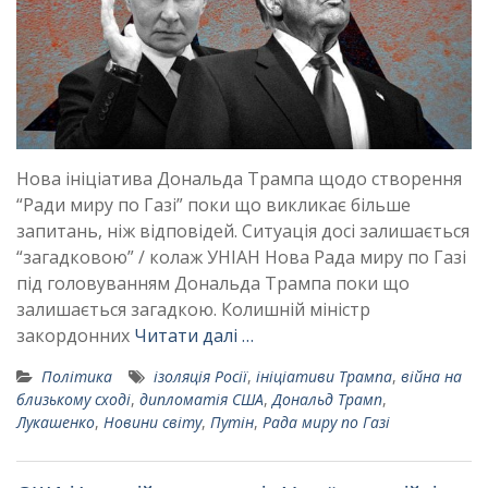
Нова ініціатива Дональда Трампа щодо створення
“Ради миру по Газі” поки що викликає більше
запитань, ніж відповідей. Ситуація досі залишається
“загадковою” / колаж УНІАН Нова Рада миру по Газі
під головуванням Дональда Трампа поки що
залишається загадкою. Колишній міністр
закордонних
Читати далі …
Політика
ізоляція Росії
,
ініціативи Трампа
,
війна на
близькому сході
,
дипломатія США
,
Дональд Трамп
,
Лукашенко
,
Новини світу
,
Путін
,
Рада миру по Газі