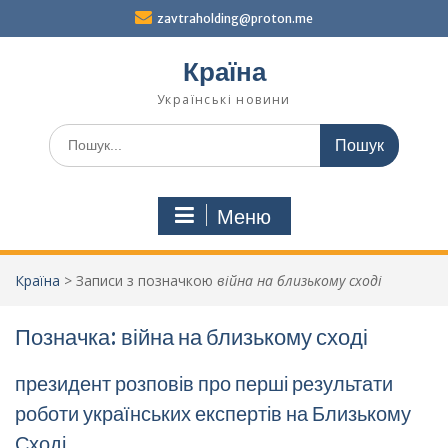
Перейти
zavtraholding@proton.me
до
вмісту
Країна
Українські новини
Шукати:
Меню
Країна
>
Записи з позначкою
війна на близькому сході
Позначка:
війна на близькому сході
президент розповів про перші результати
роботи українських експертів на Близькому
Сході