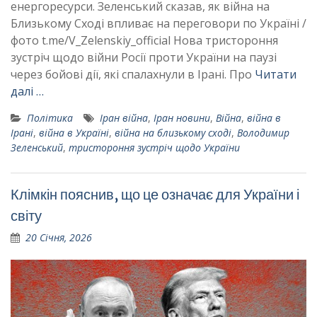
енергоресурси. Зеленський сказав, як війна на
Близькому Сході впливає на переговори по Україні /
фото t.me/V_Zelenskiy_official Нова тристороння
зустріч щодо війни Росії проти України на паузі
через бойові дії, які спалахнули в Ірані. Про
Читати
далі …
Політика
Іран війна
,
Іран новини
,
Війна
,
війна в
Ірані
,
війна в Україні
,
війна на близькому сході
,
Володимир
Зеленський
,
тристороння зустріч щодо України
Клімкін пояснив, що це означає для України і
світу
20 Січня, 2026