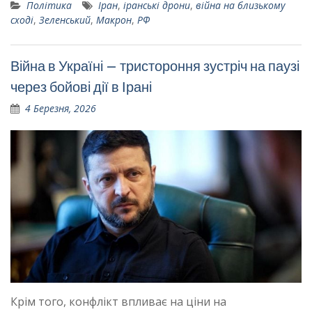
Політика
Іран
,
іранські дрони
,
війна на близькому
сході
,
Зеленський
,
Макрон
,
РФ
Війна в Україні – тристороння зустріч на паузі
через бойові дії в Ірані
4 Березня, 2026
Крім того, конфлікт впливає на ціни на