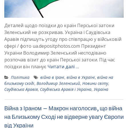
Деталей щодо поїздки до країн Перської затоки
Зеленський не розкривав. Україна і Саудівська
Аравія підпишуть угоду про співпрацю у військовій
сфері / фото ua.depositphotos.com Президент
України Володимир Зеленський несподівано
розпочав візит до країн Перської затоки. Під час
поїздки він планує
Читати далі …
Політика
війна в Ірані
,
війна в Україні
,
війна на
близькому сході
,
Володимир Зеленський
,
Новини світу
,
Саудівська Аравія
,
Саудівська Аравія і Україна
,
Україна
Війна з Іраном – Макрон наголосив, що війна
на Близькому Сході не відверне увагу Європи
від України