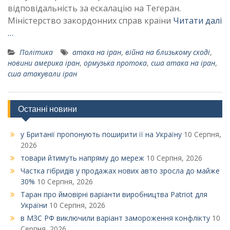
відповідальність за ескалацію на Тегеран.
Міністерство закордонних справ країни
Читати далі
…
Політика
атака на іран
,
війна на близькому сході
,
новини америка іран
,
ормузька протока
,
сша атака на іран
,
сша атакували іран
Останні новини
у Британії пропонують поширити її на Україну
10 Серпня,
2026
товари йтимуть напряму до мереж
10 Серпня, 2026
Частка гібридів у продажах нових авто зросла до майже
30%
10 Серпня, 2026
Таран про ймовірні варіанти виробництва Patriot для
України
10 Серпня, 2026
в МЗС РФ виключили варіант замороження конфлікту
10
Серпня, 2026