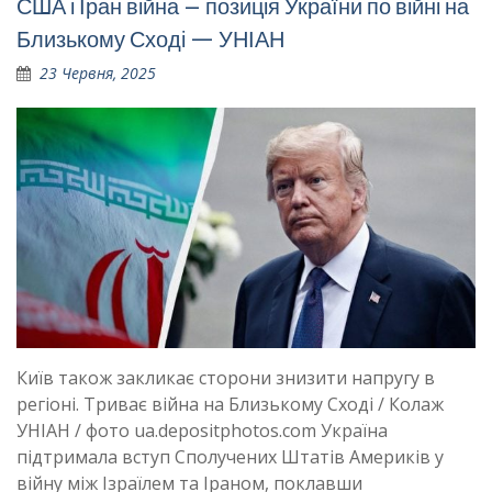
США і Іран війна – позиція України по війні на
Близькому Сході — УНІАН
23 Червня, 2025
Київ також закликає сторони знизити напругу в
регіоні. Триває війна на Близькому Сході / Колаж
УНІАН / фото ua.depositphotos.com Україна
підтримала вступ Сполучених Штатів Америків у
війну між Ізраїлем та Іраном, поклавши