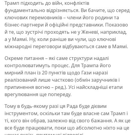
Трамп підходить до війн, конфліктів
фундаментально відрізняється. Ви бачите, що серед
ключових перемовників – члени його родини та
бізнес-партнери й офіційні представники. Показово
й те, що зустрічі проходять не у Женеві, наприклад,
а у Маямі. Ну, коли раніше ви чули, що ключові
міжнародні переговори відбуваються саме в Маямі.
Окреме питання – які саме структури надалі
контролюватимуть процес. Для Трампа його
мирний план із 20 пунктів щодо Гази наразі
реалізований лише частково (обмін заручників і
припинення вогню – ред.). Усі найскладніші етапи
врегулювання ще попереду.
Тому в будь-якому разі ця Рада буде дієвим
інструментом, оскільки там буде власне сам Трамп і
ті, кого він обрав, залежно від свого бажання. А як це
все буде працювати, поки що абсолютно ніхто на це