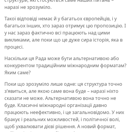
структури, які стосуються саме наших питань –
наразі не зрозуміло.
Такої відповіді немає й у багатьох європейців, і у
багатьох інших, хто зараз отримує цю пропозицію. І
у нас зараз фактично всі працюють над цими
викликами, але поки що це дуже сира історія, яка в
процесі.
Наскільки ця Рада може бути альтернативою або
конкурентом традиційним міжнародним форматам?
Яким саме?
Поки що зрозуміло лише одне: ця структура точно
з’явиться, але якою саме вона буде – наразі ніхто
сказати не може. Альтернативою вона точно не
буде. Класичні міжнародні організації давно
працюють неефективно, і це загальновідомо. У них
бракує і реальних можливостей, і політичної волі,
щоб ухвалювати дієві рішення. А новий формат,