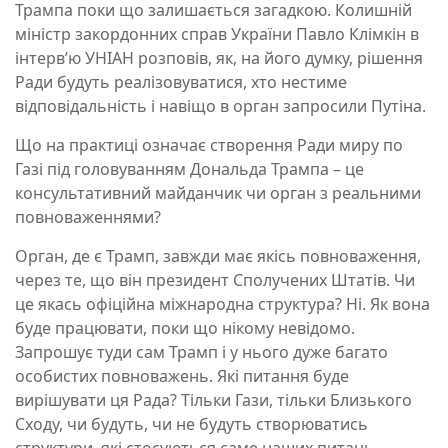
Трампа поки що залишається загадкою. Колишній
міністр закордонних справ України Павло Клімкін в
інтерв’ю УНІАН розповів, як, на його думку, рішення
Ради будуть реалізовуватися, хто нестиме
відповідальність і навіщо в орган запросили Путіна.
Що на практиці означає створення Ради миру по
Газі під головуванням Дональда Трампа – це
консультативний майданчик чи орган з реальними
повноваженнями?
Орган, де є Трамп, завжди має якісь повноваження,
через те, що він президент Сполучених Штатів. Чи
це якась офіційна міжнародна структура? Ні. Як вона
буде працювати, поки що нікому невідомо.
Запрошує туди сам Трамп і у нього дуже багато
особистих повноважень. Які питання буде
вирішувати ця Рада? Тільки Гази, тільки Близького
Сходу, чи будуть, чи не будуть створюватись