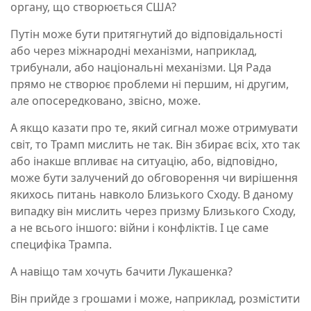
органу, що створюється США?
Путін може бути притягнутий до відповідальності
або через міжнародні механізми, наприклад,
трибунали, або національні механізми. Ця Рада
прямо не створює проблеми ні першим, ні другим,
але опосередковано, звісно, може.
А якщо казати про те, який сигнал може отримувати
світ, то Трамп мислить не так. Він збирає всіх, хто так
або інакше впливає на ситуацію, або, відповідно,
може бути залучений до обговорення чи вирішення
якихось питань навколо Близького Сходу. В даному
випадку він мислить через призму Близького Сходу,
а не всього іншого: війни і конфліктів. І це саме
специфіка Трампа.
А навіщо там хочуть бачити Лукашенка?
Він прийде з грошами і може, наприклад, розмістити