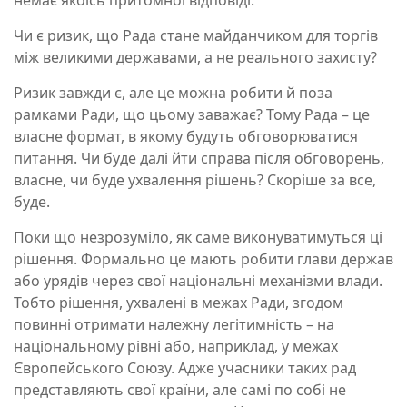
немає якоїсь притомної відповіді.
Чи є ризик, що Рада стане майданчиком для торгів
між великими державами, а не реального захисту?
Ризик завжди є, але це можна робити й поза
рамками Ради, що цьому заважає? Тому Рада – це
власне формат, в якому будуть обговорюватися
питання. Чи буде далі йти справа після обговорень,
власне, чи буде ухвалення рішень? Скоріше за все,
буде.
Поки що незрозуміло, як саме виконуватимуться ці
рішення. Формально це мають робити глави держав
або урядів через свої національні механізми влади.
Тобто рішення, ухвалені в межах Ради, згодом
повинні отримати належну легітимність – на
національному рівні або, наприклад, у межах
Європейського Союзу. Адже учасники таких рад
представляють свої країни, але самі по собі не