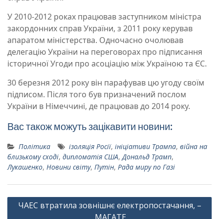
У 2010-2012 роках працював заступником міністра
закордонних справ України, з 2011 року керував
апаратом міністерства. Одночасно очолював
делегацію України на переговорах про підписання
історичної Угоди про асоціацію між Україною та ЄС.
30 березня 2012 року він парафував цю угоду своїм
підписом. Після того був призначений послом
України в Німеччині, де працював до 2014 року.
Вас також можуть зацікавити новини:
Політика
ізоляція Росії
,
ініціативи Трампа
,
війна на
близькому сході
,
дипломатія США
,
Дональд Трамп
,
Лукашенко
,
Новини світу
,
Путін
,
Рада миру по Газі
Навігація
ЧАЕС втратила зовнішнє електропостачання, –
записів
МАГАТЕ