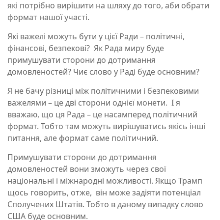
які потрібно вирішити на шляху до того, аби обрати
формат нашої участі.
Які важелі можуть бути у цієї Ради – політичні,
фінансові, безпекові? Як Рада миру буде
примушувати сторони до дотримання
домовленостей? Чиє слово у Раді буде основним?
Я не бачу різниці між політичними і безпековими
важелями – це дві сторони однієї монети. І я
вважаю, що ця Рада – це насамперед політичний
формат. Тобто там можуть вирішуватись якісь інші
питання, але формат саме політичний.
Примушувати сторони до дотримання
домовленостей вони зможуть через свої
національні і міжнародні можливості. Якщо Трамп
щось говорить, отже, він може задіяти потенціал
Сполучених Штатів. Тобто в даному випадку слово
США буде основним.