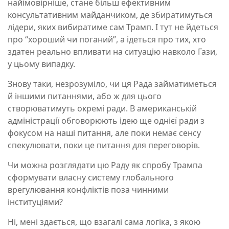
найімовірніше, стане більш ефективним
консультативним майданчиком, де збиратимуться
лідери, яких вибиратиме сам Трамп. І тут не йдеться
про “хороший чи поганий”, а ідеться про тих, хто
здатен реально впливати на ситуацію навколо Гази,
у цьому випадку.
Знову таки, незрозуміло, чи ця Рада займатиметься
й іншими питаннями, або ж для цього
створюватимуть окремі ради. В американській
адміністрації обговорюють ідею ще однієї ради з
фокусом на наші питання, але поки немає сенсу
спекулювати, поки це питання для переговорів.
Чи можна розглядати цю Раду як спробу Трампа
сформувати власну систему глобального
врегулювання конфліктів поза чинними
інституціями?
Ні, мені здається, що взагалі сама логіка, з якою