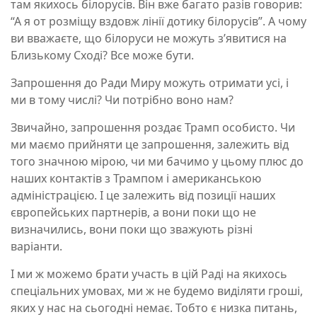
там якихось білорусів. Він вже багато разів говорив:
“А я от розміщу вздовж лінії дотику білорусів”. А чому
ви вважаєте, що білоруси не можуть з’явитися на
Близькому Сході? Все може бути.
Запрошення до Ради Миру можуть отримати усі, і
ми в тому числі? Чи потрібно воно нам?
Звичайно, запрошення роздає Трамп особисто. Чи
ми маємо прийняти це запрошення, залежить від
того значною мірою, чи ми бачимо у цьому плюс до
наших контактів з Трампом і американською
адміністрацією. І це залежить від позиції наших
європейських партнерів, а вони поки що не
визначились, вони поки що зважують різні
варіанти.
І ми ж можемо брати участь в цій Раді на якихось
спеціальних умовах, ми ж не будемо виділяти гроші,
яких у нас на сьогодні немає. Тобто є низка питань,