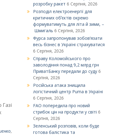
розробку ракет
6 Серпня, 2026
Розподіл електроенергії для
критичних обʼєктів окремо
формуватимуть для літа й зими, –
Шмигаль
6 Серпня, 2026
Фурса запропонував зобов’язати
весь бізнес в Україні страхуватися
6 Серпня, 2026
Справу Коломойського про
заволодіння понад 9,2 млрд грн
ПриватБанку передали до суду
6
Серпня, 2026
Російська атака знищила
логістичний центр Puma в Україні
6 Серпня, 2026
 Газі
FAO попередила про новий
х
стрибок цін на продукти у світі
6
Серпня, 2026
Зеленський розповів, коли буде
шенко
,
готова балістика та