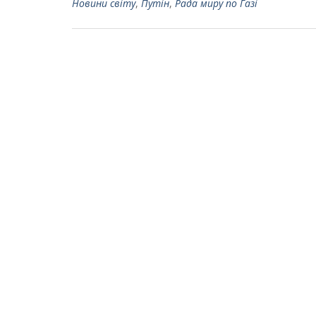
Новини світу
,
Путін
,
Рада миру по Газі