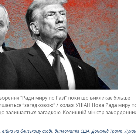
орення “Ради миру по Газі” поки що викликає більше
алишається “загадковою” / колаж УНІАН Нова Рада миру по
о залишається загадкою. Колишній міністр закордонни
,
війна на близькому сході
,
дипломатія США
,
Дональд Трамп
,
Лука