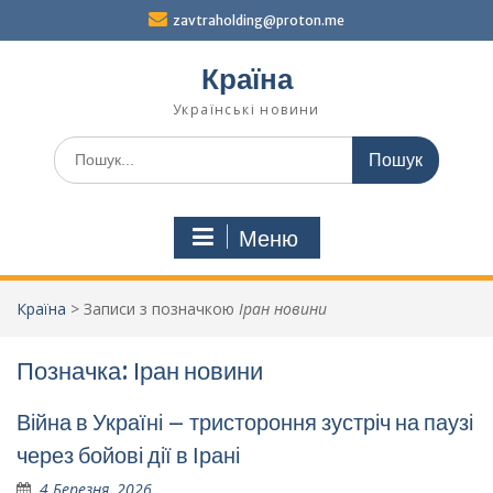
Перейти
zavtraholding@proton.me
до
вмісту
Країна
Українські новини
Шукати:
Меню
Країна
>
Записи з позначкою
Іран новини
Позначка:
Іран новини
Війна в Україні – тристороння зустріч на паузі
через бойові дії в Ірані
4 Березня, 2026