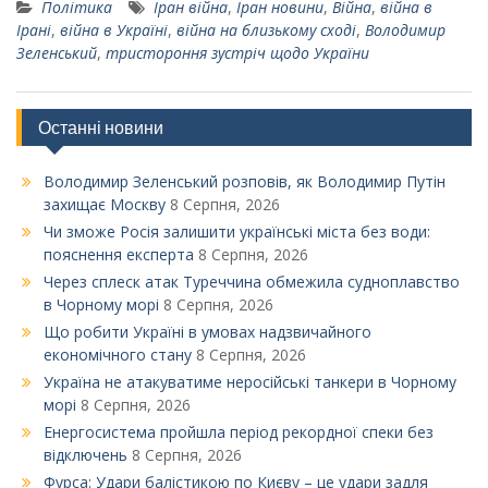
Політика
Іран війна
,
Іран новини
,
Війна
,
війна в
Ірані
,
війна в Україні
,
війна на близькому сході
,
Володимир
Зеленський
,
тристороння зустріч щодо України
Останні новини
Володимир Зеленський розповів, як Володимир Путін
захищає Москву
8 Серпня, 2026
Чи зможе Росія залишити українські міста без води:
пояснення експерта
8 Серпня, 2026
Через сплеск атак Туреччина обмежила судноплавство
в Чорному морі
8 Серпня, 2026
Що робити Україні в умовах надзвичайного
економічного стану
8 Серпня, 2026
Україна не атакуватиме неросійські танкери в Чорному
морі
8 Серпня, 2026
Енергосистема пройшла період рекордної спеки без
відключень
8 Серпня, 2026
Фурса: Удари балістикою по Києву – це удари задля