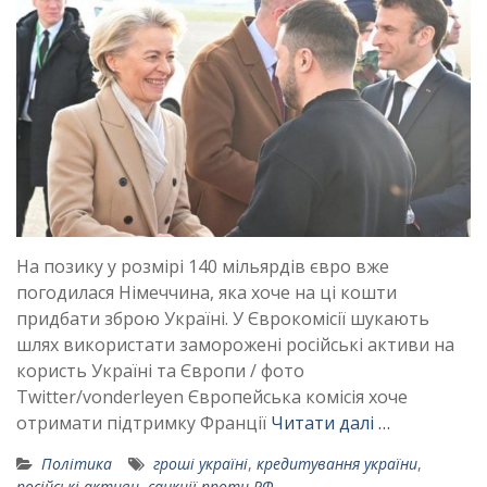
На позику у розмірі 140 мільярдів євро вже
погодилася Німеччина, яка хоче на ці кошти
придбати зброю Україні. У Єврокомісії шукають
шлях використати заморожені російські активи на
користь Україні та Європи / фото
Twitter/vonderleyen Європейська комісія хоче
отримати підтримку Франції
Читати далі …
Політика
гроші україні
,
кредитування україни
,
російські активи
,
санкції проти РФ