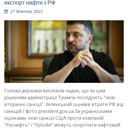
експорт нафти з РФ
27 Жовтня, 2025
Голова держави висловив надію, що за цим
рішенням адміністрації Трампа послідують “‎нові
вторинні санкції”. Зеленський оцнивв втрати РФ від
санкцій / фото president.gov.ua За українськими
оцінками, нові санкції США проти компаній
“‎Роснефть”‎ і “‎Лукойл”‎ можуть скоротити нафтовий