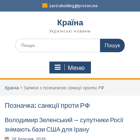
Перейти
zavtraholding@proton.me
до
вмісту
Країна
Українські новини
Шукати:
Меню
Країна
>
Записи з позначкою
санкції проти РФ
Позначка:
санкції проти РФ
Володимир Зеленський – супутники Росії
знімають бази США для Ірану
28 Березня, 2026