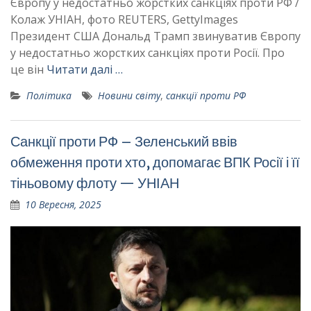
Європу у недостатньо жорстких санкціях проти РФ /
Колаж УНІАН, фото REUTERS, GettyImages
Президент США Дональд Трамп звинуватив Європу
у недостатньо жорстких санкціях проти Росії. Про
це він
Читати далі …
Політика
Новини світу
,
санкції проти РФ
Санкції проти РФ – Зеленський ввів
обмеження проти хто, допомагає ВПК Росії і її
тіньовому флоту — УНІАН
10 Вересня, 2025