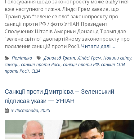
Голосування щодо законопроєкту може відбутися
вже наступного тижня. Ліндсі Грем заявив, що
Трамп дав “зелене світло” законопроєкту про
санкції проти РФ / фото УНІАН Президент
Сполучених Штатів Америки Дональд Трамп дав
“зелене світло” двопартійному законопроєкту про
посилення санкцій проти Росії.
Читати далі …
Політика
Дональд Трамп
,
Ліндсі Грем
,
Новини світу
,
санкції
,
санкції проти Росії
,
санкції проти РФ
,
санкції США
проти Росії
,
США
Санкції проти Дмитрієва – Зеленський
підписав укази — УНІАН
9 Листопада, 2025