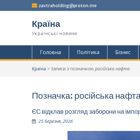
Перейти
zavtraholding@proton.me
до
вмісту
Країна
Українські новини
Головна
Політика
Бізнес
Країна
>
Записи з позначкою
російська нафта
Позначка:
російська нафт
ЄС відклав розгляд заборони на імпо
25 Березня, 2026