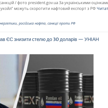
санкцій / фото president.gov.ua За українськими оцінками
“‎Лукойл”‎ можуть скоротити нафтовий експорт з РФ
Читат
енергетики
,
російська нафта
,
санкції проти РФ
кав ЄС знизити стелю до 30 доларів — УНІАН