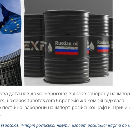
ова дата невідома. Євросоюз відклав заборону на імпо
rs, ua.depositphotos.com Європейська комісія відклала
постійної заборони на імпорт російської нафти. Причи
…
,
євросоюз
,
імпорт російської нафти
,
імпорт російської нафти до 