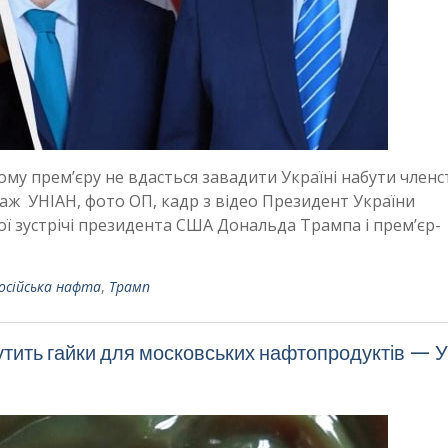
му прем’єру не вдасться завадити Україні набути членс
лаж УНІАН, фото ОП, кадр з відео Президент України
ї зустрічі президента США Дональда Трампа і прем’єр-
осійська нафта
,
Трамп
крутить гайки для московських нафтопродуктів — 