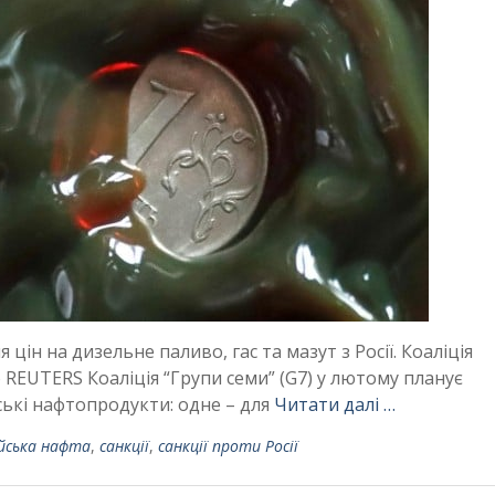
цін на дизельне паливо, гас та мазут з Росії. Коаліція
REUTERS Коаліція “Групи семи” (G7) у лютому планує
ські нафтопродукти: одне – для
Читати далі …
ійська нафта
,
санкції
,
санкції проти Росії