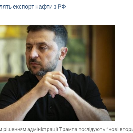
алять експорт нафти з РФ
 рішенням адміністрації Трампа послідують “‎нові втор