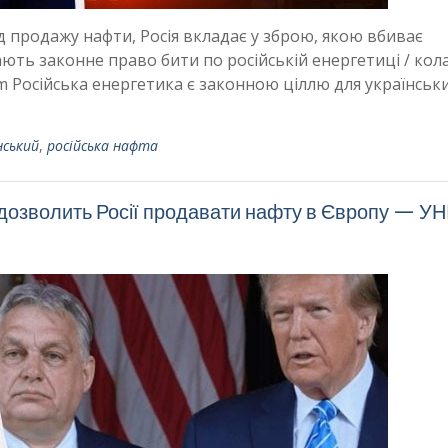
д продажу нафти, Росія вкладає у зброю, якою вбиває
ають законне право бити по російській енергетиці / кол
m Російська енергетика є законною ціллю для українськ
нський
,
російська нафта
дозволить Росії продавати нафту в Європу — У