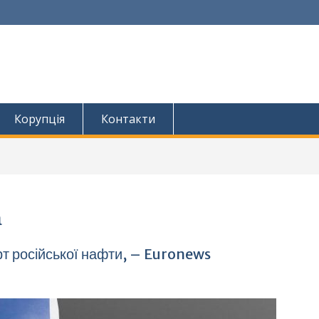
Корупція
Контакти
а
рт російської нафти, – Euronews