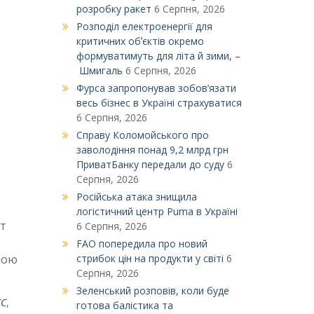
розробку ракет
6 Серпня, 2026
Розподіл електроенергії для
критичних обʼєктів окремо
формуватимуть для літа й зими, –
Шмигаль
6 Серпня, 2026
Фурса запропонував зобов’язати
весь бізнес в Україні страхуватися
6 Серпня, 2026
Справу Коломойського про
заволодіння понад 9,2 млрд грн
ПриватБанку передали до суду
6
Серпня, 2026
Російська атака знищила
логістичний центр Puma в Україні
рт
6 Серпня, 2026
FAO попередила про новий
ною
стрибок цін на продукти у світі
6
Серпня, 2026
Зеленський розповів, коли буде
ЄС
,
готова балістика та