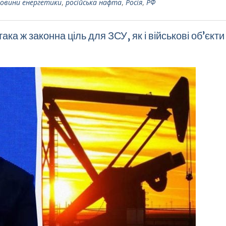
овини енергетики
,
російська нафта
,
Росія
,
РФ
ка ж законна ціль для ЗСУ, як і військові об’єкти