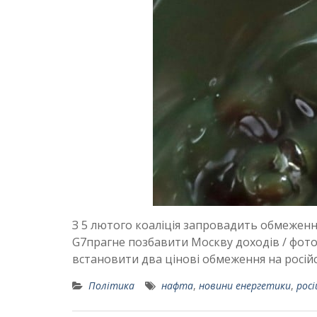
З 5 лютого коаліція запровадить обмеження 
G7прагне позбавити Москву доходів / фото 
встановити два цінові обмеження на росій
Політика
нафта
,
новини енергетики
,
рос