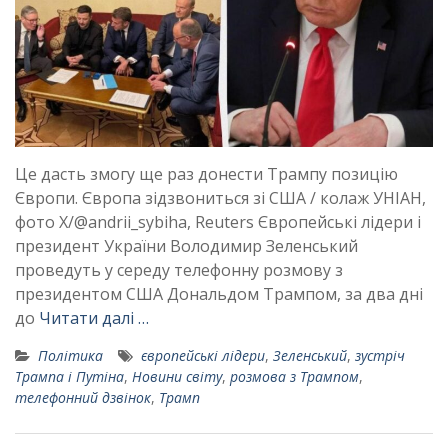
Це дасть змогу ще раз донести Трампу позицію
Європи. Європа зідзвониться зі США / колаж УНІАН,
фото X/@andrii_sybiha, Reuters Європейські лідери і
президент України Володимир Зеленський
проведуть у середу телефонну розмову з
президентом США Дональдом Трампом, за два дні
до
Читати далі …
Політика
європейські лідери
,
Зеленський
,
зустріч
Трампа і Путіна
,
Новини світу
,
розмова з Трампом
,
телефонний дзвінок
,
Трамп