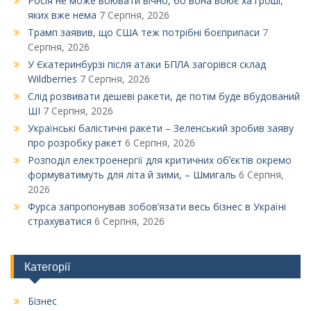
Росія не може воювати вічно, бо вона воює ха гроші,
яких вже нема
7 Серпня, 2026
Трамп заявив, що США теж потрібні боєприпаси
7
Серпня, 2026
У Єкатеринбурзі після атаки БПЛА загорівся склад
Wildberries
7 Серпня, 2026
Слід розвивати дешеві ракети, де потім буде вбудований
ШІ
7 Серпня, 2026
Українські балістичні ракети – Зеленський зробив заяву
про розробку ракет
6 Серпня, 2026
Розподіл електроенергії для критичних обʼєктів окремо
формуватимуть для літа й зими, – Шмигаль
6 Серпня,
2026
Фурса запропонував зобов’язати весь бізнес в Україні
страхуватися
6 Серпня, 2026
Категорії
Бізнес