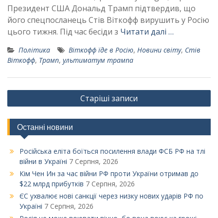
Президент США Дональд Трамп підтвердив, що
його спецпосланець Стів Віткофф вирушить у Росію
цього тижня. Під час бесіди з
Читати далі …
Політика
Віткофф їде в Росію
,
Новини світу
,
Стів
Віткофф
,
Трамп
,
ультиматум трампа
Навігація
Старіші записи
за
записами
Останні новини
Російська еліта боїться посилення влади ФСБ РФ на тлі
війни в Україні
7 Серпня, 2026
Кім Чен Ин за час війни РФ проти України отримав до
$22 млрд прибутків
7 Серпня, 2026
ЄС ухвалює нові санкції через низку нових ударів РФ по
Україні
7 Серпня, 2026