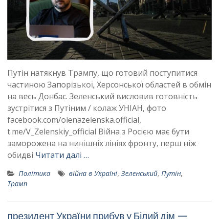
Путін натякнув Трампу, що готовий поступитися
частиною Запорізької, Херсонської областей в обмін
на весь Донбас. Зеленський висловив готовність
зустрітися з Путіним / колаж УНІАН, фото
facebook.com/olenazelenska.official,
t.me/V_Zelenskiy_official Війна з Росією має бути
заморожена на нинішніх лініях фронту, перш ніж
обидві
Читати далі …
Політика
війна в Україні
,
Зеленський
,
Путін
,
Трамп
президент України прибув у Білий дім —