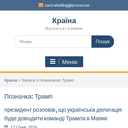
Перейти
zavtraholding@proton.me
до
вмісту
Країна
Українські новини
Шукати:
Меню
Країна
>
Записи з позначкою
Трамп
Позначка:
Трамп
президент розповів, що українська делегація
буде доводити команді Трампа в Маямі
17 Січня, 2026