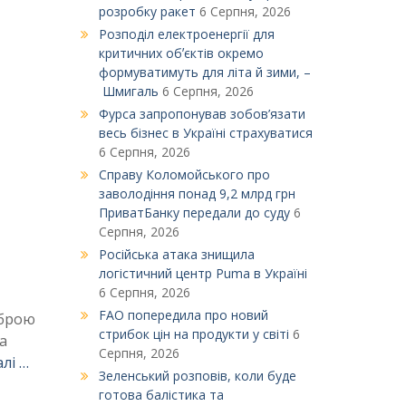
розробку ракет
6 Серпня, 2026
Розподіл електроенергії для
критичних обʼєктів окремо
формуватимуть для літа й зими, –
Шмигаль
6 Серпня, 2026
Фурса запропонував зобов’язати
весь бізнес в Україні страхуватися
6 Серпня, 2026
Справу Коломойського про
заволодіння понад 9,2 млрд грн
ПриватБанку передали до суду
6
Серпня, 2026
Російська атака знищила
логістичний центр Puma в Україні
6 Серпня, 2026
FAO попередила про новий
зброю
стрибок цін на продукти у світі
6
а
Серпня, 2026
лі …
Зеленський розповів, коли буде
готова балістика та