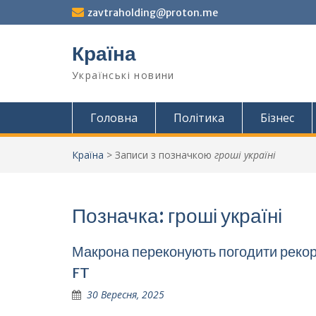
Перейти
zavtraholding@proton.me
до
вмісту
Країна
Українські новини
Головна
Політика
Бізнес
Країна
>
Записи з позначкою
гроші україні
Позначка:
гроші україні
Макрона переконують погодити рекорд
FT
30 Вересня, 2025