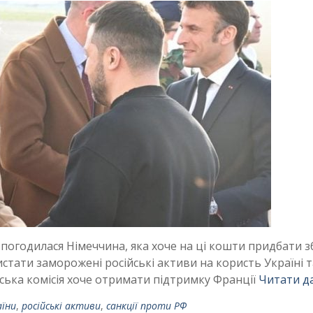
е погодилася Німеччина, яка хоче на ці кошти придбати 
истати заморожені російські активи на користь Україні т
ська комісія хоче отримати підтримку Франції
Читати да
аїни
,
російські активи
,
санкції проти РФ