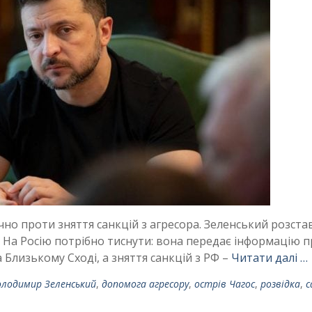
о проти зняття санкцій з агресора. Зеленський розстав
 На Росію потрібно тиснути: вона передає інформацію п
а Близькому Сході, а зняття санкцій з РФ –
Читати далі …
олодимир Зеленський
,
допомога агресору
,
острів Чагос
,
розвідка
,
с