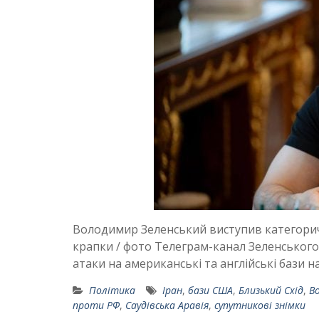
Володимир Зеленський виступив категоричн
крапки / фото Телеграм-канал Зеленського
атаки на американські та англійські бази н
Політика
Іран
,
бази США
,
Близький Схід
,
В
проти РФ
,
Саудівська Аравія
,
супутникові знімки