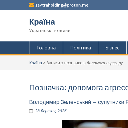
Перейти
zavtraholding@proton.me
до
вмісту
Країна
Українські новини
Головна
Політика
Бізнес
Країна
>
Записи з позначкою
допомога агресору
Позначка:
допомога агрес
Володимир Зеленський – супутники Р
28 Березня, 2026