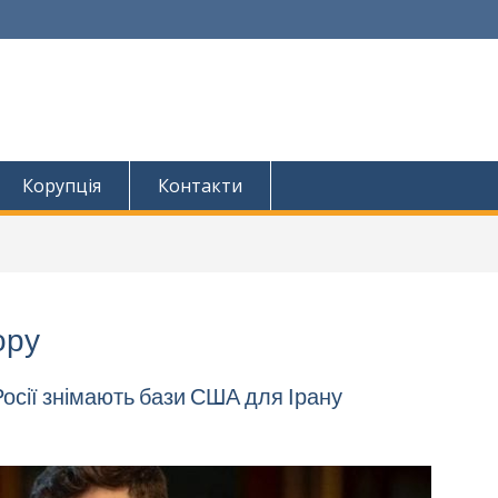
Корупція
Контакти
ору
осії знімають бази США для Ірану