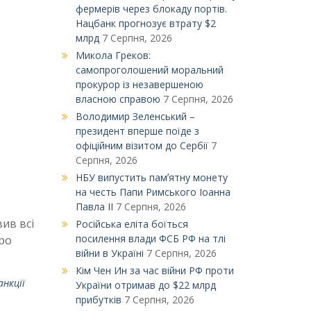
фермерів через блокаду портів.
Нацбанк прогнозує втрату $2
млрд
7 Серпня, 2026
Микола Греков:
самопроголошений моральний
прокурор із незавершеною
власною справою
7 Серпня, 2026
Володимир Зеленський –
президент вперше поїде з
офіційним візитом до Сербії
7
Серпня, 2026
НБУ випустить памʼятну монету
на честь Папи Римського Іоанна
Павла ІІ
7 Серпня, 2026
ив всі
Російська еліта боїться
посилення влади ФСБ РФ на тлі
ро
війни в Україні
7 Серпня, 2026
Кім Чен Ин за час війни РФ проти
анкції
України отримав до $22 млрд
прибутків
7 Серпня, 2026