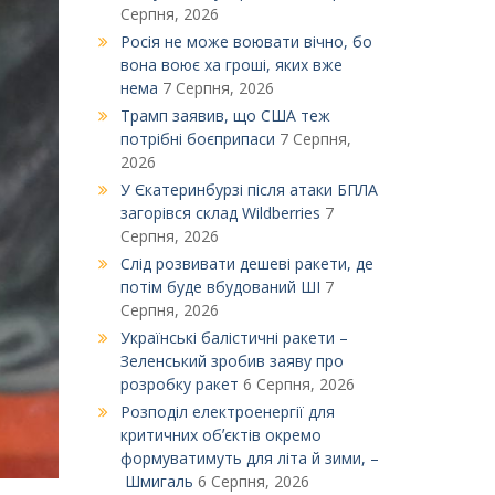
Серпня, 2026
Росія не може воювати вічно, бо
вона воює ха гроші, яких вже
нема
7 Серпня, 2026
Трамп заявив, що США теж
потрібні боєприпаси
7 Серпня,
2026
У Єкатеринбурзі після атаки БПЛА
загорівся склад Wildberries
7
Серпня, 2026
Слід розвивати дешеві ракети, де
потім буде вбудований ШІ
7
Серпня, 2026
Українські балістичні ракети –
Зеленський зробив заяву про
розробку ракет
6 Серпня, 2026
Розподіл електроенергії для
критичних обʼєктів окремо
формуватимуть для літа й зими, –
Шмигаль
6 Серпня, 2026