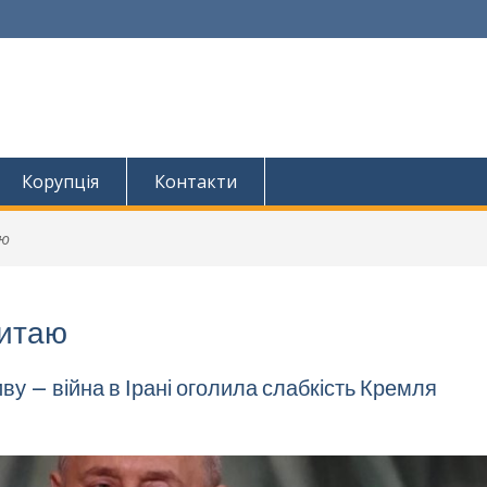
Корупція
Контакти
аю
Китаю
у – війна в Ірані оголила слабкість Кремля