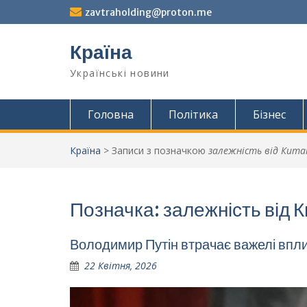
Перейти
zavtraholding@proton.me
до
вмісту
Країна
Українські новини
Головна
Політика
Бізнес
Країна
>
Записи з позначкою
залежність від Кит
Позначка:
залежність від 
Володимир Путін втрачає важелі вплив
22 Квітня, 2026