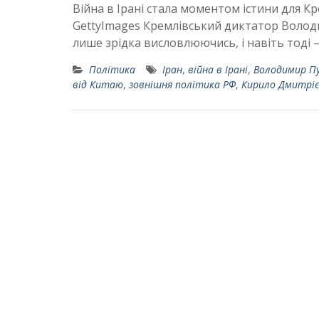
Війна в Ірані стала моментом істини для Кр
GettyImages Кремлівський диктатор Володи
лише зрідка висловлюючись, і навіть тоді –
Політика
Іран
,
війна в Ірані
,
Володимир П
від Китаю
,
зовнішня політика РФ
,
Кирило Дмитрі