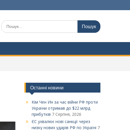
Шукати:
Останні новини
Кім Чен Ин за час війни РФ проти
України отримав до $22 млрд
прибутків
7 Серпня, 2026
ЄС ухвалює нові санкції через
низку нових ударів РФ по Україні
7