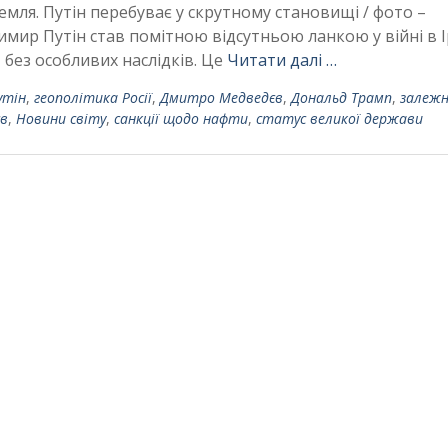
емля. Путін перебуває у скрутному становищі / фото –
мир Путін став помітною відсутньою ланкою у війні в І
 без особливих наслідків. Це
Читати далі …
утін
,
геополітика Росії
,
Дмитро Медведєв
,
Дональд Трамп
,
залежн
єв
,
Новини світу
,
санкції щодо нафти
,
статус великої держави