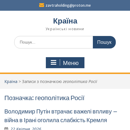
Перейти
zavtraholding@proton.me
до
вмісту
Країна
Українські новини
Шукати:
Меню
Країна
>
Записи з позначкою
геополітика Росії
Позначка:
геополітика Росії
Володимир Путін втрачає важелі впливу –
війна в Ірані оголила слабкість Кремля
22 Квітня, 2026