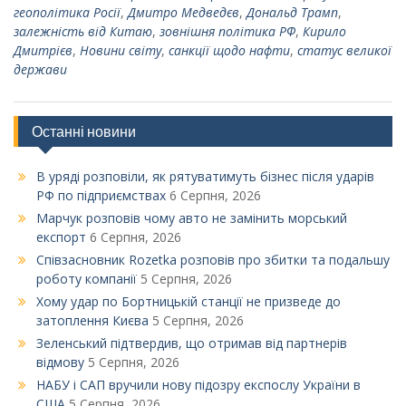
геополітика Росії
,
Дмитро Медведєв
,
Дональд Трамп
,
залежність від Китаю
,
зовнішня політика РФ
,
Кирило
Дмитрієв
,
Новини світу
,
санкції щодо нафти
,
статус великої
держави
Останні новини
В уряді розповіли, як рятуватимуть бізнес після ударів
РФ по підприємствах
6 Серпня, 2026
Марчук розповів чому авто не замінить морський
експорт
6 Серпня, 2026
Співзасновник Rozetka розповів про збитки та подальшу
роботу компанії
5 Серпня, 2026
Xому удар по Бортницькій станції не призведе до
затоплення Києва
5 Серпня, 2026
Зеленський підтвердив, що отримав від партнерів
відмову
5 Серпня, 2026
НАБУ і САП вручили нову підозру експослу України в
США
5 Серпня, 2026