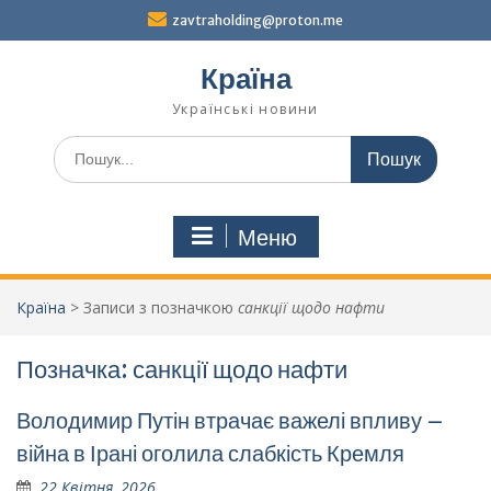
Перейти
zavtraholding@proton.me
до
вмісту
Країна
Українські новини
Шукати:
Меню
Країна
>
Записи з позначкою
санкції щодо нафти
Позначка:
санкції щодо нафти
Володимир Путін втрачає важелі впливу –
війна в Ірані оголила слабкість Кремля
22 Квітня, 2026