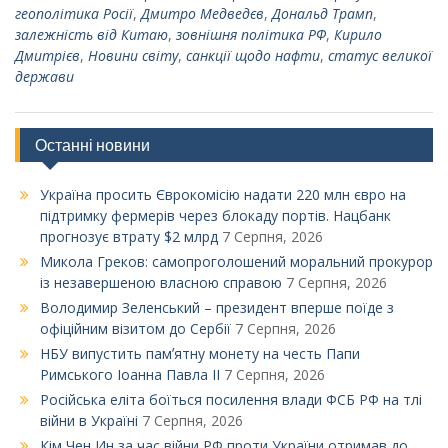
геополітика Росії
,
Дмитро Медведєв
,
Дональд Трамп
,
залежність від Китаю
,
зовнішня політика РФ
,
Кирило
Дмитрієв
,
Новини світу
,
санкції щодо нафти
,
статус великої
держави
Останні новини
Україна просить Єврокомісію надати 220 млн євро на
підтримку фермерів через блокаду портів. Нацбанк
прогнозує втрату $2 млрд
7 Серпня, 2026
Микола Греков: самопроголошений моральний прокурор
із незавершеною власною справою
7 Серпня, 2026
Володимир Зеленський – президент вперше поїде з
офіційним візитом до Сербії
7 Серпня, 2026
НБУ випустить памʼятну монету на честь Папи
Римського Іоанна Павла ІІ
7 Серпня, 2026
Російська еліта боїться посилення влади ФСБ РФ на тлі
війни в Україні
7 Серпня, 2026
Кім Чен Ин за час війни РФ проти України отримав до