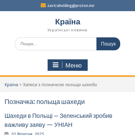
Перейти
zavtraholding@proton.me
до
вмісту
Країна
Українські новини
Шукати:
Меню
Країна
>
Записи з позначкою
польща шахеди
Позначка:
польща шахеди
Шахеди в Польщі – Зеленський зробив
важливу заяву — УНІАН
10 Вересня, 2025