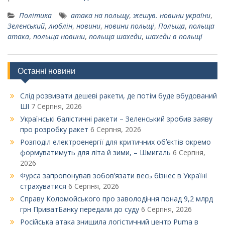
Політика
атака на польщу
,
жешув. новини україни
,
Зеленський
,
люблін
,
новини
,
новини польщі
,
Польща
,
польща
атака
,
польща новини
,
польща шахеди
,
шахеди в польщі
Останні новини
Слід розвивати дешеві ракети, де потім буде вбудований
ШІ
7 Серпня, 2026
Українські балістичні ракети – Зеленський зробив заяву
про розробку ракет
6 Серпня, 2026
Розподіл електроенергії для критичних обʼєктів окремо
формуватимуть для літа й зими, – Шмигаль
6 Серпня,
2026
Фурса запропонував зобов’язати весь бізнес в Україні
страхуватися
6 Серпня, 2026
Справу Коломойського про заволодіння понад 9,2 млрд
грн ПриватБанку передали до суду
6 Серпня, 2026
Російська атака знищила логістичний центр Puma в