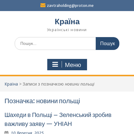
Перейти
zavtraholding@proton.me
до
вмісту
Країна
Українські новини
Шукати:
Меню
Країна
>
Записи з позначкою
новини польщі
Позначка:
новини польщі
Шахеди в Польщі – Зеленський зробив
важливу заяву — УНІАН
10 Вересня, 2025