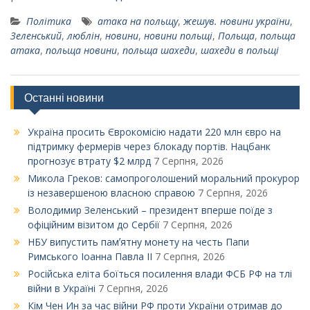
Політика
атака на польщу
,
жешув. новини україни
,
Зеленський
,
люблін
,
новини
,
новини польщі
,
Польща
,
польща
атака
,
польща новини
,
польща шахеди
,
шахеди в польщі
Останні новини
Україна просить Єврокомісію надати 220 млн євро на
підтримку фермерів через блокаду портів. Нацбанк
прогнозує втрату $2 млрд
7 Серпня, 2026
Микола Греков: самопроголошений моральний прокурор
із незавершеною власною справою
7 Серпня, 2026
Володимир Зеленський – президент вперше поїде з
офіційним візитом до Сербії
7 Серпня, 2026
НБУ випустить памʼятну монету на честь Папи
Римського Іоанна Павла ІІ
7 Серпня, 2026
Російська еліта боїться посилення влади ФСБ РФ на тлі
війни в Україні
7 Серпня, 2026
Кім Чен Ин за час війни РФ проти України отримав до