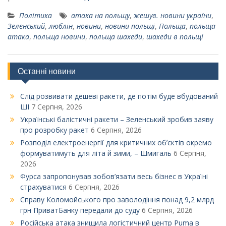
Політика
атака на польщу
,
жешув. новини україни
,
Зеленський
,
люблін
,
новини
,
новини польщі
,
Польща
,
польща
атака
,
польща новини
,
польща шахеди
,
шахеди в польщі
Останні новини
Слід розвивати дешеві ракети, де потім буде вбудований
ШІ
7 Серпня, 2026
Українські балістичні ракети – Зеленський зробив заяву
про розробку ракет
6 Серпня, 2026
Розподіл електроенергії для критичних обʼєктів окремо
формуватимуть для літа й зими, – Шмигаль
6 Серпня,
2026
Фурса запропонував зобов’язати весь бізнес в Україні
страхуватися
6 Серпня, 2026
Справу Коломойського про заволодіння понад 9,2 млрд
грн ПриватБанку передали до суду
6 Серпня, 2026
Російська атака знищила логістичний центр Puma в