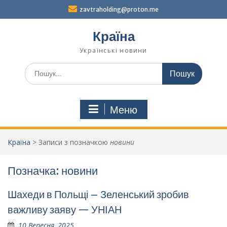
Перейти
zavtraholding@proton.me
до
вмісту
Країна
Українські новини
Шукати:
Меню
Країна
>
Записи з позначкою
новини
Позначка:
новини
Шахеди в Польщі – Зеленський зробив
важливу заяву — УНІАН
10 Вересня, 2025