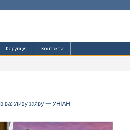
Корупція
Контакти
ив важливу заяву — УНІАН