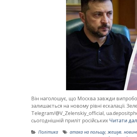
Він наголошує, що Москва завжди випробову
залишається на новому рівні ескалації. Зе
Telegram/@V_Zelenskiy_official, ua.deposi
сьогоднішній приліт російських
Читати дал
Політика
атака на польщу
,
жешув. новини