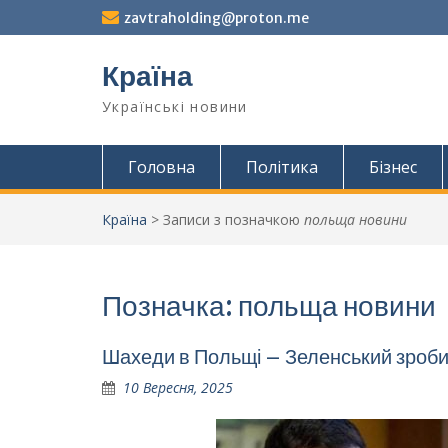
Перейти
zavtraholding@proton.me
до
вмісту
Країна
Українські новини
Головна
Політика
Бізнес
Країна
>
Записи з позначкою
польща новини
Позначка:
польща новини
Шахеди в Польщі – Зеленський зроб
10 Вересня, 2025