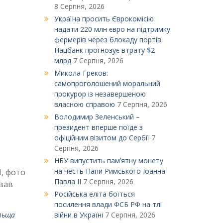
8 Серпня, 2026
Україна просить Єврокомісію
надати 220 млн євро на підтримку
фермерів через блокаду портів.
Нацбанк прогнозує втрату $2
млрд
7 Серпня, 2026
Микола Греков:
самопроголошений моральний
прокурор із незавершеною
власною справою
7 Серпня, 2026
Володимир Зеленський –
президент вперше поїде з
офіційним візитом до Сербії
7
Серпня, 2026
НБУ випустить памʼятну монету
на честь Папи Римського Іоанна
Н, фото
Павла ІІ
7 Серпня, 2026
звав
Російська еліта боїться
посилення влади ФСБ РФ на тлі
льща
війни в Україні
7 Серпня, 2026