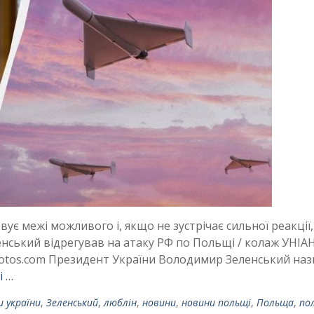
є межі можливого і, якщо не зустрічає сильної реакції,
ленський відрегував на атаку РФ по Польщі / колаж УНІА
tphotos.com Президент України Володимир Зеленський на
і …
 україни
,
Зеленський
,
люблін
,
новини
,
новини польщі
,
Польща
,
по