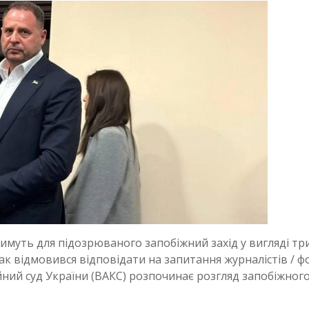
муть для підозрюваного запобіжний захід у вигляді т
к відмовився відповідати на запитання журналістів / ф
ий суд України (ВАКС) розпочинає розгляд запобіжног