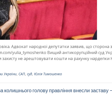
овіка. Адвокат народної депутатки заявив, що сторона 
ram.com/yulia_tymoshenko Вищий антикорупційний суд Ук
 захисту не арештовувати кошти на рахунку нардепки 
и України
,
САП
,
суд
,
Юлія Тимошенко
а колишнього голову правління внесли заставу