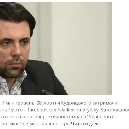
13,7 млн гривень. 28 жовтня Кудрицького затримали
ь / фото – facebook.com/vladimir.kudrytskyi За колишнь
 національної енергетичної компанії “Укренерго”
розмірі 13,7 млн гривень. Про
Читати далі …