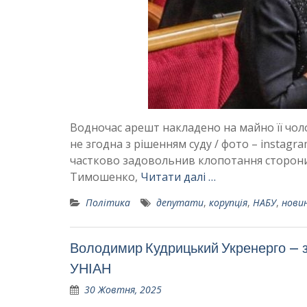
Водночас арешт накладено на майно її чол
не згодна з рішенням суду / фото – instag
частково задовольнив клопотання сторони
Тимошенко,
Читати далі …
Політика
депутати
,
корупція
,
НАБУ
,
новин
Володимир Кудрицький Укренерго – з
УНІАН
30 Жовтня, 2025