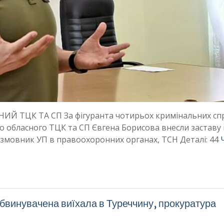
 ТЦК ТА СП За фігуранта чотирьох кримінальних спра
о обласного ТЦК та СП Євгена Борисова внесли заставу 
озмовник УП в правоохоронних органах, ТСН Деталі: 44
обвинувачена виїхала в Туреччину, прокуратура