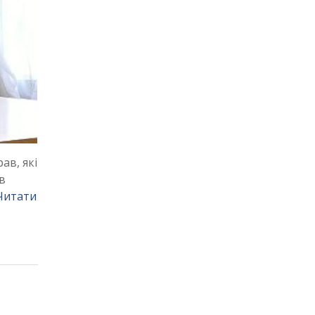
в, які
в
Читати