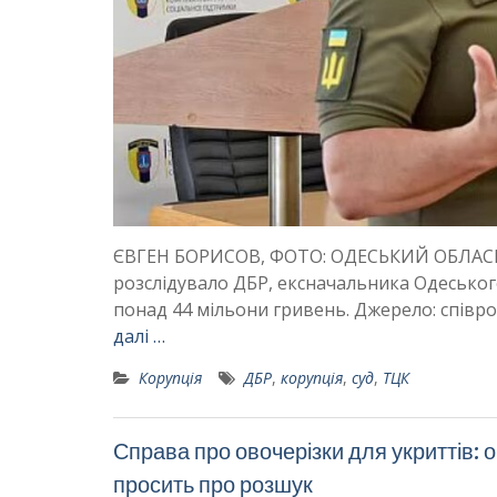
ЄВГЕН БОРИСОВ, ФОТО: ОДЕСЬКИЙ ОБЛАСНИЙ
розслідувало ДБР, ексначальника Одеськог
понад 44 мільони гривень. Джерело: співр
далі …
Корупція
ДБР
,
корупція
,
суд
,
ТЦК
Справа про овочерізки для укриттів: 
просить про розшук