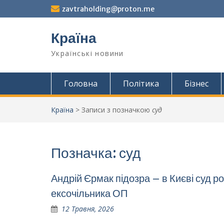
Перейти
zavtraholding@proton.me
до
вмісту
Країна
Українські новини
Головна
Політика
Бізнес
Країна
>
Записи з позначкою
суд
Позначка:
суд
Андрій Єрмак підозра – в Києві суд р
ексочільника ОП
12 Травня, 2026