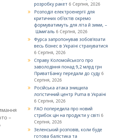
розробку ракет
6 Серпня, 2026
Розподіл електроенергії для
критичних обʼєктів окремо
формуватимуть для літа й зими, –
Шмигаль
6 Серпня, 2026
Фурса запропонував зобов’язати
весь бізнес в Україні страхуватися
6 Серпня, 2026
Справу Коломойського про
заволодіння понад 9,2 млрд грн
ПриватБанку передали до суду
6
Серпня, 2026
Російська атака знищила
логістичний центр Puma в Україні
6 Серпня, 2026
FAO попередила про новий
римання
стрибок цін на продукти у світі
6
ото –
Серпня, 2026
о
Зеленський розповів, коли буде
готова балістика та