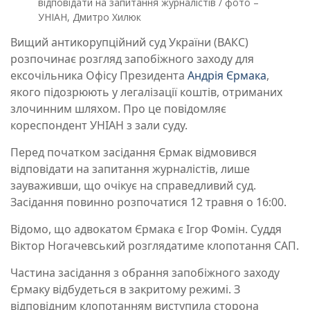
відповідати на запитання журналістів / фото –
УНІАН, Дмитро Хилюк
Вищий антикорупційний суд України (ВАКС)
розпочинає розгляд запобіжного заходу для
ексочільника Офісу Президента
Андрія Єрмака
,
якого підозрюють у легалізації коштів, отриманих
злочинним шляхом. Про це повідомляє
кореспондент УНІАН з зали суду.
Перед початком засідання Єрмак відмовився
відповідати на запитання журналістів, лише
зауваживши, що очікує на справедливий суд.
Засідання повинно розпочатися 12 травня о 16:00.
Відомо, що адвокатом Єрмака є Ігор Фомін. Суддя
Віктор Ногачевський розглядатиме клопотання САП.
Частина засідання з обрання запобіжного заходу
Єрмаку відбудеться в закритому режимі. З
відповідним клопотанням виступила сторона