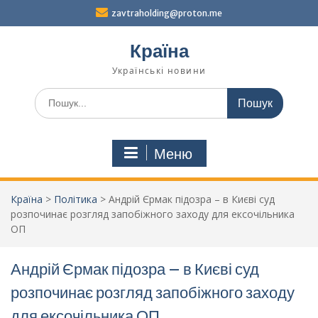
Перейти
zavtraholding@proton.me
до
вмісту
Країна
Українські новини
Шукати:
Меню
Країна
>
Політика
>
Андрій Єрмак підозра – в Києві суд
розпочинає розгляд запобіжного заходу для ексочільника
ОП
Андрій Єрмак підозра – в Києві суд
розпочинає розгляд запобіжного заходу
для ексочільника ОП