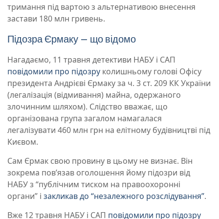
тримання під вартою з альтернативою внесення
застави 180 млн гривень.
Підозра Єрмаку – що відомо
Нагадаємо, 11 травня детективи НАБУ і САП
повідомили про підозру
колишньому голові Офісу
президента Андрієві Єрмаку за ч. 3 ст. 209 КК України
(легалізація (відмивання) майна, одержаного
злочинним шляхом). Слідство вважає, що
організована група загалом намагалася
легалізувати 460 млн грн на елітному будівництві під
Києвом.
Сам Єрмак свою провину в цьому не визнає. Він
зокрема повʼязав оголошення йому підозри від
НАБУ з “публічним тиском на правоохоронні
органи” і
закликав до “незалежного розслідування”
.
Вже 12 травня НАБУ і САП
повідомили про підозру