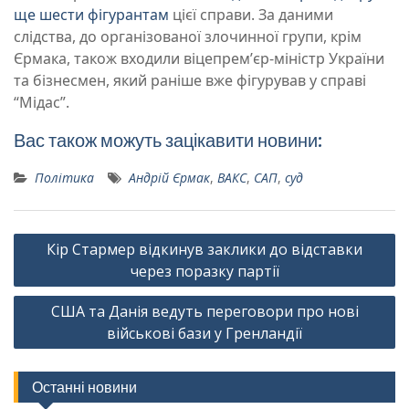
ще шести фігурантам
цієї справи. За даними
слідства, до організованої злочинної групи, крім
Єрмака, також входили віцепремʼєр-міністр України
та бізнесмен, який раніше вже фігурував у справі
“Мідас”.
Вас також можуть зацікавити новини:
Політика
Андрій Єрмак
,
ВАКС
,
САП
,
суд
Навігація
Кір Стармер відкинув заклики до відставки
записів
через поразку партії
США та Данія ведуть переговори про нові
військові бази у Гренландії
Останні новини