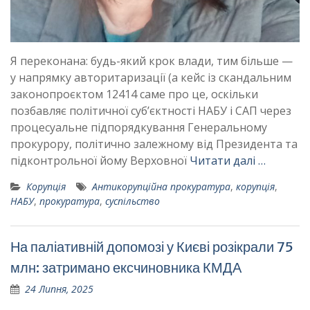
Я переконана: будь-який крок влади, тим більше —
у напрямку авторитаризації (а кейс із скандальним
законопроєктом 12414 саме про це, оскільки
позбавляє політичної суб’єктності НАБУ і САП через
процесуальне підпорядкування Генеральному
прокурору, політично залежному від Президента та
підконтрольної йому Верховної
Читати далі …
Корупція
Антикорупційна прокуратура
,
корупція
,
НАБУ
,
прокуратура
,
суспільство
На паліативній допомозі у Києві розікрали 75
млн: затримано ексчиновника КМДА
24 Липня, 2025