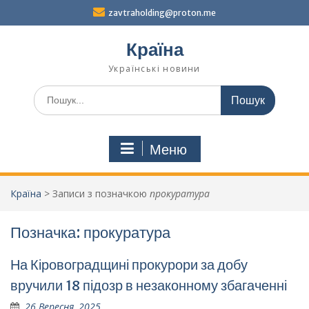
Перейти
zavtraholding@proton.me
до
вмісту
Країна
Українські новини
Шукати:
Меню
Країна
>
Записи з позначкою
прокуратура
Позначка:
прокуратура
На Кіровоградщині прокурори за добу
вручили 18 підозр в незаконному збагаченні
26 Вересня, 2025