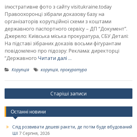
ілюстративне фото з сайту visitukraine.today
Правоохоронці зібрали доказову базу на
організаторів корупційної схеми з коштами
державного паспортного сервісу – ДП “Документ”.
Джерело: Київська міська прокуратура, СБУ Деталі:
На підставі зібраних доказів восьми фігурантам
повідомлено про підозру: Реклама: директорці
“Державного
Читати далі …
Корупція
корупція
,
прокуратура
Навігація
Старіші записи
за
записами
Останні новини
Слід розвивати дешеві ракети, де потім буде вбудований
ШІ
7 Серпня, 2026