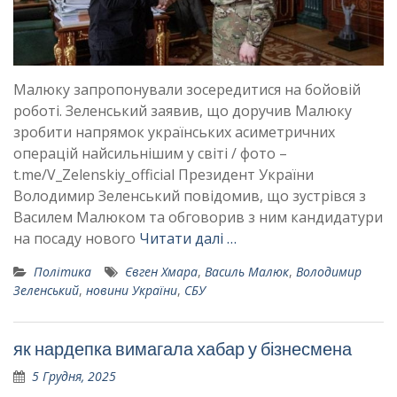
Малюку запропонували зосередитися на бойовій
роботі. Зеленський заявив, що доручив Малюку
зробити напрямок українських асиметричних
операцій найсильнішим у світі / фото –
t.me/V_Zelenskiy_official Президент України
Володимир Зеленський повідомив, що зустрівся з
Василем Малюком та обговорив з ним кандидатури
на посаду нового
Читати далі …
Політика
Євген Хмара
,
Василь Малюк
,
Володимир
Зеленський
,
новини України
,
СБУ
як нардепка вимагала хабар у бізнесмена
5 Грудня, 2025