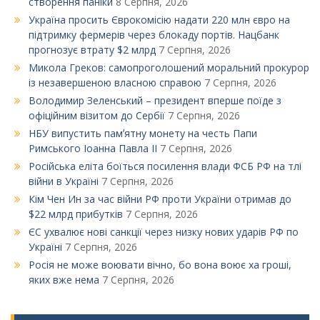
створення паніки
8 Серпня, 2026
Україна просить Єврокомісію надати 220 млн євро на
підтримку фермерів через блокаду портів. Нацбанк
прогнозує втрату $2 млрд
7 Серпня, 2026
Микола Греков: самопроголошений моральний прокурор
із незавершеною власною справою
7 Серпня, 2026
Володимир Зеленський – президент вперше поїде з
офіційним візитом до Сербії
7 Серпня, 2026
НБУ випустить памʼятну монету на честь Папи
Римського Іоанна Павла ІІ
7 Серпня, 2026
Російська еліта боїться посилення влади ФСБ РФ на тлі
війни в Україні
7 Серпня, 2026
Кім Чен Ин за час війни РФ проти України отримав до
$22 млрд прибутків
7 Серпня, 2026
ЄС ухвалює нові санкції через низку нових ударів РФ по
Україні
7 Серпня, 2026
Росія не може воювати вічно, бо вона воює ха гроші,
яких вже нема
7 Серпня, 2026