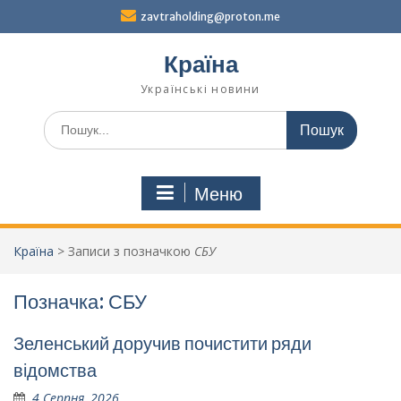
Перейти
zavtraholding@proton.me
до
вмісту
Країна
Українські новини
Шукати:
Меню
Країна
>
Записи з позначкою
СБУ
Позначка:
СБУ
Зеленський доручив почистити ряди
відомства
4 Серпня, 2026