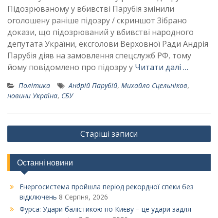
Підозрюваному у вбивстві Парубія змінили
оголошену раніше підозру / скриншот Зібрано
докази, що підозрюваний у вбивстві народного
депутата України, ексголови Верховної Ради Андрія
Парубія діяв на замовлення спецслужб РФ, тому
йому повідомлено про підозру у
Читати далі …
Політика
Андрій Парубій
,
Михайло Сцельніков
,
новини Україна
,
СБУ
Навігація
Старіші записи
за
записами
Останні новини
Енергосистема пройшла період рекордної спеки без
відключень
8 Серпня, 2026
Фурса: Удари балістикою по Києву – це удари задля