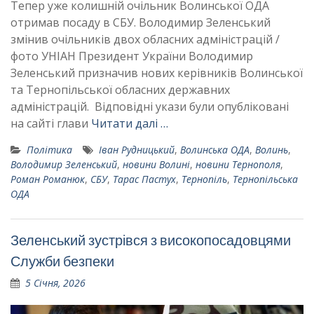
Тепер уже колишній очільник Волинської ОДА
отримав посаду в СБУ. Володимир Зеленський
змінив очільників двох обласних адміністрацій /
фото УНІАН Президент України Володимир
Зеленський призначив нових керівників Волинської
та Тернопільської обласних державних
адміністрацій. Відповідні укази були опубліковані
на сайті глави
Читати далі …
Політика
Іван Рудницький
,
Волинська ОДА
,
Волинь
,
Володимир Зеленський
,
новини Волині
,
новини Тернополя
,
Роман Романюк
,
СБУ
,
Тарас Пастух
,
Тернопіль
,
Тернопільська
ОДА
Зеленський зустрівся з високопосадовцями
Служби безпеки
5 Січня, 2026