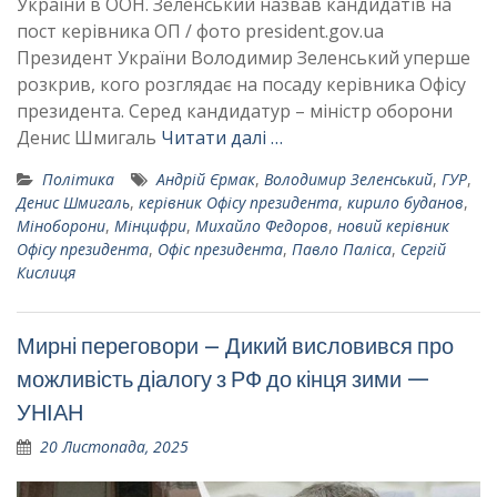
України в ООН. Зеленський назвав кандидатів на
пост керівника ОП / фото president.gov.ua
Президент України Володимир Зеленський уперше
розкрив, кого розглядає на посаду керівника Офісу
президента. Серед кандидатур – міністр оборони
Денис Шмигаль
Читати далі …
Політика
Андрій Єрмак
,
Володимир Зеленський
,
ГУР
,
Денис Шмигаль
,
керівник Офісу президента
,
кирило буданов
,
Міноборони
,
Мінцифри
,
Михайло Федоров
,
новий керівник
Офісу президента
,
Офіс президента
,
Павло Паліса
,
Сергій
Кислиця
Мирні переговори – Дикий висловився про
можливість діалогу з РФ до кінця зими —
УНІАН
20 Листопада, 2025