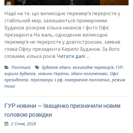
Надії на те, що великоднє перемир’я переросте у
стабільний мир, залишаються примарними.
Буданов розкрив кілька нюансів / фото Офіс
президента На жаль, одноденне великоднє
перемир’я не переросте у довгострокове, заявив
глава Офісу президента Кирило Буданов. За його
словами, кілька років
Читати далі …
Політика
Буданов обмін
,
великоднє перемир’я
,
ГУР
,
кирило буданов
,
новини України
,
обмін полоненими
,
Офіс
президента
,
переговори з рф
,
повернення полонених
,
режим
тиші
ГУР новини – Іващенко призначили новим
головою розвідки
2 Січня, 2026