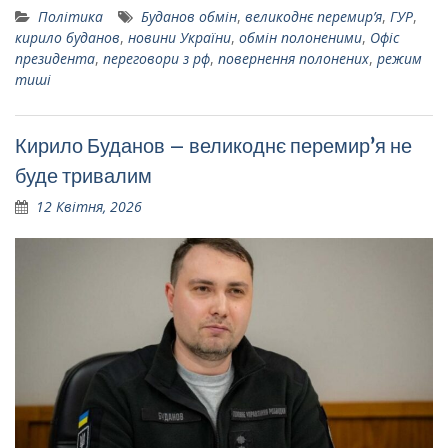
Політика
Буданов обмін
,
великоднє перемир’я
,
ГУР
,
кирило буданов
,
новини України
,
обмін полоненими
,
Офіс
президента
,
переговори з рф
,
повернення полонених
,
режим
тиші
Кирило Буданов – великоднє перемир’я не
буде тривалим
12 Квітня, 2026