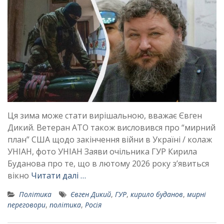
Ця зима може стати вирішальною, вважає Євген
Дикий. Ветеран АТО також висловився про “мирний
план” США щодо закінчення війни в Україні / колаж
УНІАН, фото УНІАН Заяви очільника ГУР Кирила
Буданова про те, що в лютому 2026 року зʼявиться
вікно
Читати далі …
Політика
Євген Дикий
,
ГУР
,
кирило буданов
,
мирні
переговори
,
політика
,
Росія