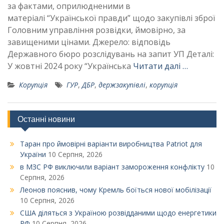
за фактами, оприлюдненими в
матеріалі “Української правди” щодо закупівлі зброї
Головним управління розвідки, ймовірно, за
завищеними цінами. Джерело: відповідь
Державного бюро розслідувань на запит УП Деталі:
У жовтні 2024 року “Українська
Читати далі …
Корупція
ГУР
,
ДБР
,
держзакупівлі
,
корупція
Останні новини
Таран про ймовірні варіанти виробництва Patriot для
України
10 Серпня, 2026
в МЗС РФ виключили варіант замороження конфлікту
10
Серпня, 2026
Леонов пояснив, чому Кремль боїться нової мобілізації
10 Серпня, 2026
США діляться з Україною розвідданими щодо енергетики
РФ
10 Серпня, 2026