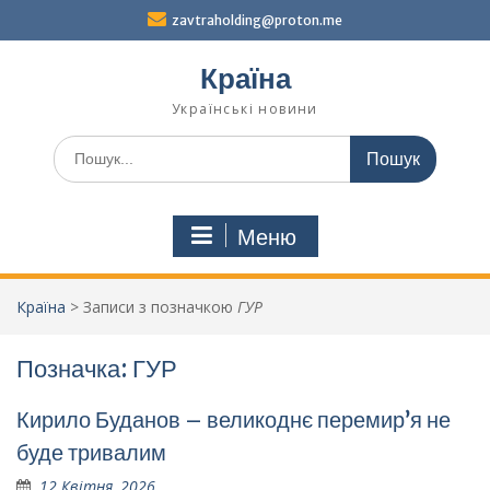
Перейти
zavtraholding@proton.me
до
вмісту
Країна
Українські новини
Шукати:
Меню
Країна
>
Записи з позначкою
ГУР
Позначка:
ГУР
Кирило Буданов – великоднє перемир’я не
буде тривалим
12 Квітня, 2026