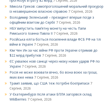
прогнозує втрату $2 млрд
7 Серпня, 2026
Микола Греков: самопроголошений моральний прокурор
із незавершеною власною справою
7 Серпня, 2026
Володимир Зеленський – президент вперше поїде з
офіційним візитом до Сербії
7 Серпня, 2026
НБУ випустить памʼятну монету на честь Папи
Римського Іоанна Павла ІІ
7 Серпня, 2026
Російська еліта боїться посилення влади ФСБ РФ на тлі
війни в Україні
7 Серпня, 2026
Кім Чен Ин за час війни РФ проти України отримав до
$22 млрд прибутків
7 Серпня, 2026
ЄС ухвалює нові санкції через низку нових ударів РФ по
Україні
7 Серпня, 2026
Росія не може воювати вічно, бо вона воює ха гроші,
яких вже нема
7 Серпня, 2026
Трамп заявив, що США теж потрібні боєприпаси
7
Серпня, 2026
У Єкатеринбурзі після атаки БПЛА загорівся склад
Wildberries
7 Серпня, 2026