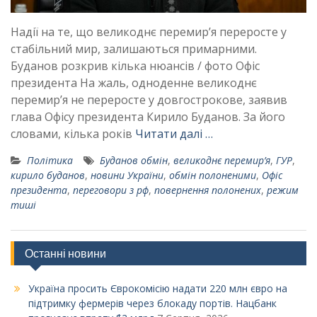
Надії на те, що великоднє перемир’я переросте у
стабільний мир, залишаються примарними.
Буданов розкрив кілька нюансів / фото Офіс
президента На жаль, одноденне великоднє
перемир’я не переросте у довгострокове, заявив
глава Офісу президента Кирило Буданов. За його
словами, кілька років
Читати далі …
Політика
Буданов обмін
,
великоднє перемир’я
,
ГУР
,
кирило буданов
,
новини України
,
обмін полоненими
,
Офіс
президента
,
переговори з рф
,
повернення полонених
,
режим
тиші
Останні новини
Україна просить Єврокомісію надати 220 млн євро на
підтримку фермерів через блокаду портів. Нацбанк