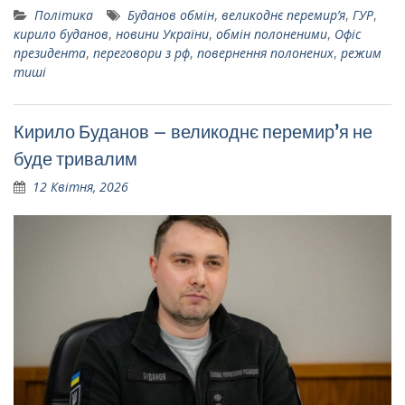
Політика
Буданов обмін
,
великоднє перемир’я
,
ГУР
,
кирило буданов
,
новини України
,
обмін полоненими
,
Офіс
президента
,
переговори з рф
,
повернення полонених
,
режим
тиші
Кирило Буданов – великоднє перемир’я не
буде тривалим
12 Квітня, 2026