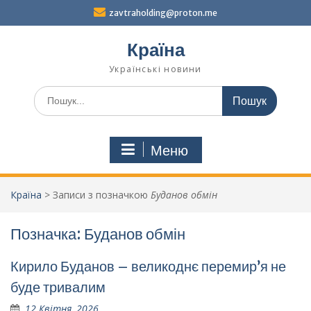
Перейти
zavtraholding@proton.me
до
вмісту
Країна
Українські новини
Шукати:
Меню
Країна
>
Записи з позначкою
Буданов обмін
Позначка:
Буданов обмін
Кирило Буданов – великоднє перемир’я не
буде тривалим
12 Квітня, 2026