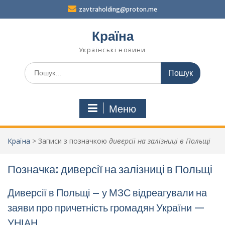
Перейти
zavtraholding@proton.me
до
вмісту
Країна
Українські новини
Шукати:
Меню
Країна
>
Записи з позначкою
диверсії на залізниці в Польщі
Позначка:
диверсії на залізниці в Польщі
Диверсії в Польщі – у МЗС відреагували на
заяви про причетність громадян України —
УНІАН