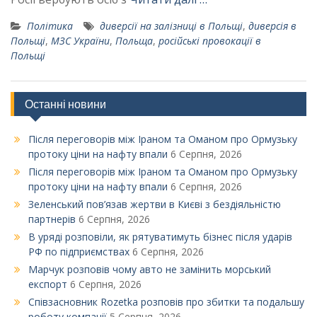
Політика
диверсії на залізниці в Польщі
,
диверсія в
Польщі
,
МЗС України
,
Польща
,
російські провокації в
Польщі
Останні новини
Після переговорів між Іраном та Оманом про Ормузьку
протоку ціни на нафту впали
6 Серпня, 2026
Після переговорів між Іраном та Оманом про Ормузьку
протоку ціни на нафту впали
6 Серпня, 2026
Зеленський пов’язав жертви в Києві з бездіяльністю
партнерів
6 Серпня, 2026
В уряді розповіли, як рятуватимуть бізнес після ударів
РФ по підприємствах
6 Серпня, 2026
Марчук розповів чому авто не замінить морський
експорт
6 Серпня, 2026
Співзасновник Rozetka розповів про збитки та подальшу
роботу компанії
5 Серпня, 2026