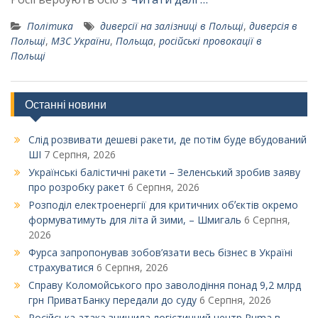
Політика
диверсії на залізниці в Польщі
,
диверсія в
Польщі
,
МЗС України
,
Польща
,
російські провокації в
Польщі
Останні новини
Слід розвивати дешеві ракети, де потім буде вбудований
ШІ
7 Серпня, 2026
Українські балістичні ракети – Зеленський зробив заяву
про розробку ракет
6 Серпня, 2026
Розподіл електроенергії для критичних обʼєктів окремо
формуватимуть для літа й зими, – Шмигаль
6 Серпня,
2026
Фурса запропонував зобов’язати весь бізнес в Україні
страхуватися
6 Серпня, 2026
Справу Коломойського про заволодіння понад 9,2 млрд
грн ПриватБанку передали до суду
6 Серпня, 2026
Російська атака знищила логістичний центр Puma в