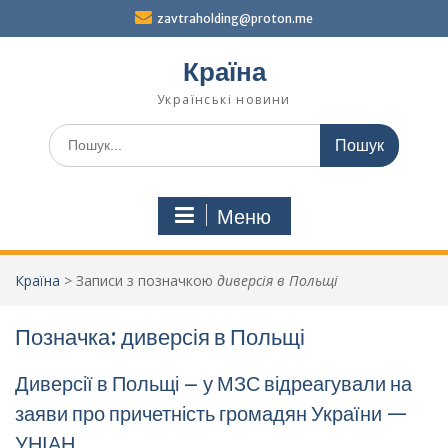
Перейти
zavtraholding@proton.me
до
вмісту
Країна
Українські новини
Шукати:
Меню
Країна
>
Записи з позначкою
диверсія в Польщі
Позначка:
диверсія в Польщі
Диверсії в Польщі – у МЗС відреагували на
заяви про причетність громадян України —
УНІАН