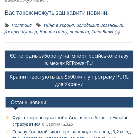
Вас також можуть зацікавити новини:
Політика
війна в Україні
,
Володимир Зеленський
,
Джаред Кушнер
,
Новини світу
,
політика
,
Стів Віткофф
Навігація
ЄС погодив заборону на імпорт російського газу
записів
в межах REPowerEU
Країни інвестують ще $500 млн у програму PURL
для України
Останні новини
Фурса запропонував зобов’язати весь бізнес в Україні
страхуватися
6 Серпня, 2026
Справу Коломойського про заволодіння понад 9,2 млрд