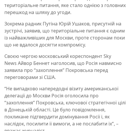
територіальне питання, яке стало однією з головних
перешкод на шляху до угоди.
Зокрема радник Путіна Юрій Ушаков, присутній на
зустрічі, заявив, що територіальне питання є одним
із найважливіших для Москви, проте сторонам поки
що не вдалося досягти компромісу.
Своєю чергою московський кореспондент Sky
News Айвор Беннет наголосив, що Росія навмисно
заявила про “захоплення” Покровська перед
переговорами зі США.
“Не випадково напередодні візиту американської
делегації до Москви Росія оголосила про
“захоплення” Покровська, ключової стратегічної цілі
в Донецькій області. Це було повідомлення,
покликане підтвердити домінування Росії і, як
наслідок, посилити її вимоги, а не послабити їх”, –
вважає журналіст.