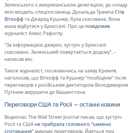
Зеленського з американською делегацією, до складу
якої входить спецпосланець Дональда Трампа
Стів
Віткофф
та Джаред Кушнер, була скасована. Вона
мала відбутися у Брюсселі. Про це
повідомив
журналіст Алекс Рафоглу.
“За інформацією джерел, зустріч у Брюсселі
скасовано. Зеленський повертається додому”, –
написав він.
Також журналіст, посилаючись на заяву Кремля,
наголосив, що Віткофф та Кушнер “пообіцяли” після
переговорів з російським диктатором Володимиром
Путіним вирушити до Вашингтона.
Переговори США та Росії – останні новини
Водночас The Wall Street Journal писав, що зустріч
Росії та США
не прибрала головного “каменю
спотикання”
мирних переговорів. Йдеться про