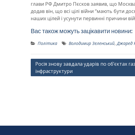
глави РФ Дмитро Пєсков заявив, що Москва 
додав він, що всі цілі війни “мають бути д
наших цілей і усунути первинні причини війс
Вас також можуть зацікавити новини:
Політика
Володимир Зеленський
,
Джаред 
Навігація
Росія знову завдала ударів по об’єктах га
інфраструктури
записів