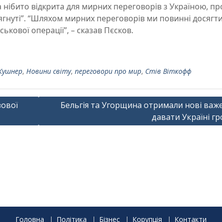
нібито відкрита для мирних переговорів з Україною, пр
осягнуті”. “Шляхом мирних переговорів ми повинні досягт
ькової операції”, – сказав Пєсков.
Кушнер
,
Новини світу
,
переговори про мир
,
Стів Віткофф
зової
Бельгія та Угорщина отримали нові важе
давати Україні г
Головна
Політика
Бізнес
Корупція
Контакти