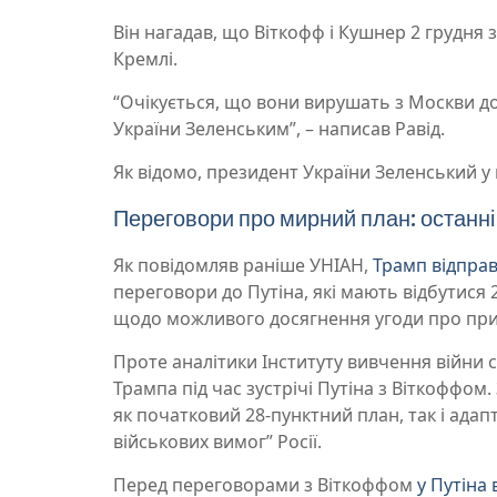
Він нагадав, що Віткофф і Кушнер 2 грудня
Кремлі.
“Очікується, що вони вирушать з Москви до 
України Зеленським”, – написав Равід.
Як відомо, президент України Зеленський у в
Переговори про мирний план: останні
Як повідомляв раніше УНІАН,
Трамп відправ
переговори до Путіна, які мають відбутися 
щодо можливого досягнення угоди про прип
Проте аналітики Інституту вивчення війни
Трампа під час зустрічі Путіна з Віткоффом
як початковий 28-пунктний план, так і адапт
військових вимог” Росії.
Перед переговорами з Віткоффом
у Путіна