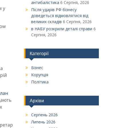
антибалістика
6 Серпня, 2026
м у
Після ударів РФ бізнесу
доведеться відмовлятися від
великих складів
6 Серпня, 2026
том
в НАБУ розкрили деталі справи
6
Серпня, 2026
Категорії
Бізнес
на
рій
Корупція
Політика
план
идають
Архіви
х
Серпень 2026
Липень 2026
кретар