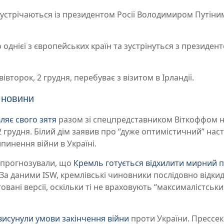
 зустрічаються із президентом Росії Володимиром Путіни
однієї з європейських країн та зустрінуться з президен
івторок, 2 грудня, перебуває з візитом в Ірландії.
 новини
ляє свого зятя
разом зі спецпредставником Віткоффом 
2 грудня. Білий дім заявив про “дуже оптимістичний” наст
инення війни в Україні.
 спрогнозували, що
Кремль готується відхилити мирний 
. За даними ISW, кремлівські чиновники послідовно відк
овані версії, оскільки ті не враховують “максималістськи
 висунули умови закінчення війни
проти України. Прессе