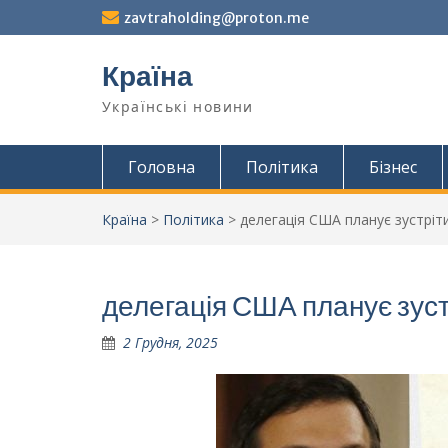
Перейти
zavtraholding@proton.me
до
вмісту
Країна
Українські новини
Головна
Політика
Бізнес
Країна
>
Політика
>
делегація США планує зустріт
делегація США планує зуст
2 Грудня, 2025