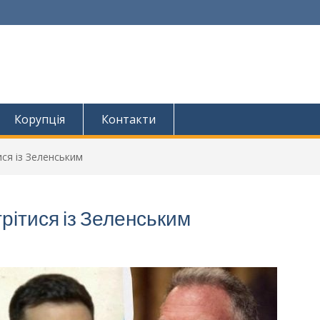
Корупція
Контакти
ися із Зеленським
рітися із Зеленським