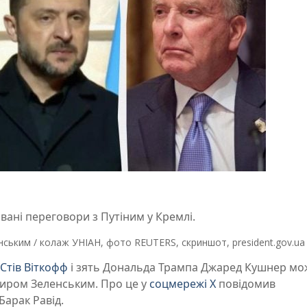
вані переговори з Путіним у Кремлі.
нським / колаж УНІАН, фото REUTERS, скриншот, president.gov.ua
Стів Віткофф
і зять Дональда Трампа Джаред Кушнер мо
миром Зеленським. Про це у
соцмережі X
повідомив
Барак Равід.