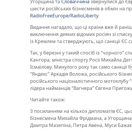
Угорщина та
Словаччина
звернулися до Єв
шести російських бізнесменів в обмін на п
RadioFreeEurope/RadioLiberty
.
Видання нагадало, що ці країни вже й рані
виключення деяких відомих росіян зі списку
із Кремлем та стверджують, що санкції ЄС с
Так, у березні у такий спосіб із “чорного”
Кантора, міністра спорту Росії Михайла Де
Ісмаїлову. Минулого року так само санкції б
“Яндекс” Аркадія Воложа, російського біз
російського націоналістичного мотоклубу “
лідера найманців “Вагнера” Євгена Пригож
Читайте також:
З посиланням на кількох дипломатів ЄС, цьо
бізнесмена Михайла Фрідмана, а Угорщина д
Дмитра Мазепіна, Петра Авена, Муси Бажає