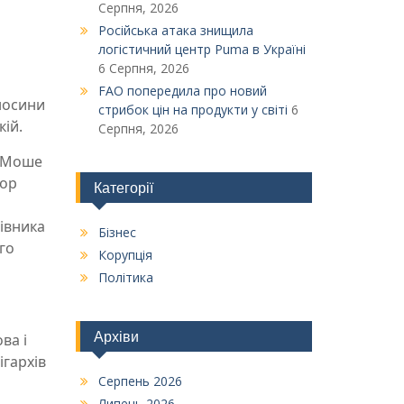
и
Серпня, 2026
Російська атака знищила
логістичний центр Puma в Україні
6 Серпня, 2026
FAO попередила про новий
дносини
стрибок цін на продукти у світі
6
кій.
Серпня, 2026
а Моше
хор
Категорії
івника
Бізнес
го
Корупція
Політика
Архіви
ва і
ігархів
Серпень 2026
Липень 2026