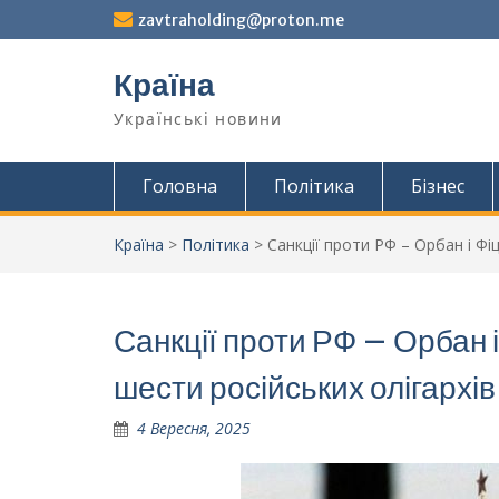
Перейти
zavtraholding@proton.me
до
вмісту
Країна
Українські новини
Головна
Політика
Бізнес
Країна
>
Політика
>
Санкції проти РФ – Орбан і Ф
Санкції проти РФ – Орбан 
шести російських олігархі
4 Вересня, 2025