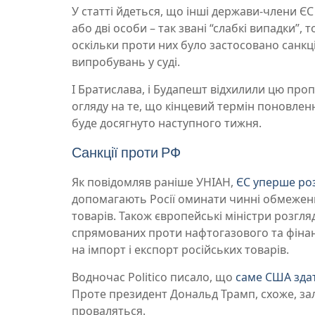
У статті йдеться, що інші держави-члени 
або дві особи – так звані “слабкі випадки”, 
оскільки проти них було застосовано санкці
випробувань у суді.
І Братислава, і Будапешт відхилили цю проп
огляду на те, що кінцевий термін поновленн
буде досягнуто наступного тижня.
Санкції проти РФ
Як повідомляв раніше УНІАН,
ЄС уперше ро
допомагають Росії оминати чинні обмеження
товарів. Також європейські міністри розгл
спрямованих проти нафтогазового та фінан
на імпорт і експорт російських товарів.
Водночас Politico писало, що
саме США здат
Проте президент Дональд Трамп, схоже, зал
проваляться.