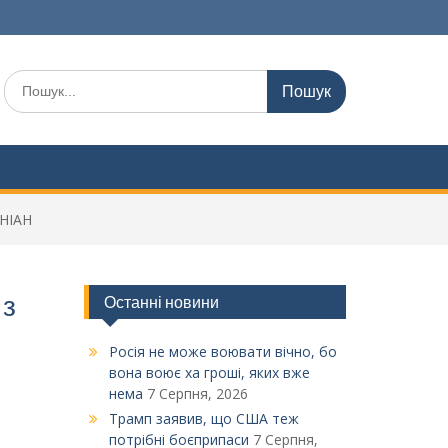
Шукати:
УНІАН
 з
Останні новини
Росія не може воювати вічно, бо
вона воює ха гроші, яких вже
нема
7 Серпня, 2026
Трамп заявив, що США теж
потрібні боєприпаси
7 Серпня,