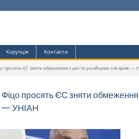
Корупція
Контакти
іцо просять ЄС зняти обмеження з шести російських олігархів — 
і Фіцо просять ЄС зняти обмеження
в — УНІАН