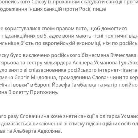
ропейського Союзу із проханням скасувати санкції прот
родовження інших санкцій проти Росії, пише
ше користувалися своїм правом вето, щоб домогтися
 підсанкційних осіб, адже вони мають тісні політичні ві
ильніше б’ють по європейській економіці, ніж по російсь
 списку було виключено російського бізнесмена В’ячеслав
гтярьова та сестру мільярдера Алішера Усманова Гульба
уло знято зі співзасновника російського інтернет-гіганта
несмена Сергія Мндоянца, громадянина Словаччини та кер
Нічні вовки” в Європі Йозефа Гамбалєка та матір покійно
ина Віолетту Пригожину.
го разу Словаччина хоче зняти санкції з олігарха Усмано
омагається виключення зі списку підсанкційних осіб ол
ва та Альберта Авдоляна.