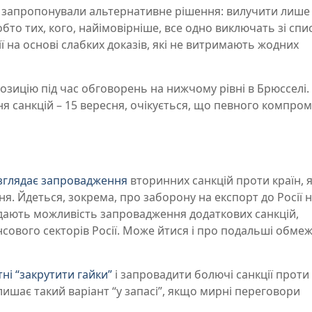
ЄС запропонували альтернативне рішення: вилучити лише
тобто тих, кого, найімовірніше, все одно виключать зі спис
ї на основі слабких доказів, які не витримають жодних
озицію під час обговорень на нижчому рівні в Брюсселі.
я санкцій – 15 вересня, очікується, що певного компром
зглядає запровадження
вторинних санкцій проти країн, я
. Йдеться, зокрема, про заборону на експорт до Росії 
ядають можливість запровадження додаткових санкцій,
сового секторів Росії. Може йтися і про подальші обме
ні “закрутити гайки”
і запровадити болючі санкції проти 
ишає такий варіант “у запасі”, якщо мирні переговори