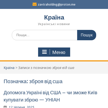
Перейти
zavtraholding@proton.me
до
вмісту
Країна
Українські новини
Шукати:
Меню
Країна
>
Записи з позначкою
зброя від сша
Позначка:
зброя від сша
Допомога Україні від США – чи зможе Київ
купувати зброю — УНІАН
12 Червня, 2025