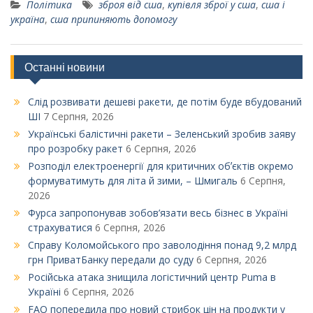
Політика
зброя від сша
,
купівля зброї у сша
,
сша і
україна
,
сша припиняють допомогу
Останні новини
Слід розвивати дешеві ракети, де потім буде вбудований
ШІ
7 Серпня, 2026
Українські балістичні ракети – Зеленський зробив заяву
про розробку ракет
6 Серпня, 2026
Розподіл електроенергії для критичних обʼєктів окремо
формуватимуть для літа й зими, – Шмигаль
6 Серпня,
2026
Фурса запропонував зобов’язати весь бізнес в Україні
страхуватися
6 Серпня, 2026
Справу Коломойського про заволодіння понад 9,2 млрд
грн ПриватБанку передали до суду
6 Серпня, 2026
Російська атака знищила логістичний центр Puma в
Україні
6 Серпня, 2026
FAO попередила про новий стрибок цін на продукти у