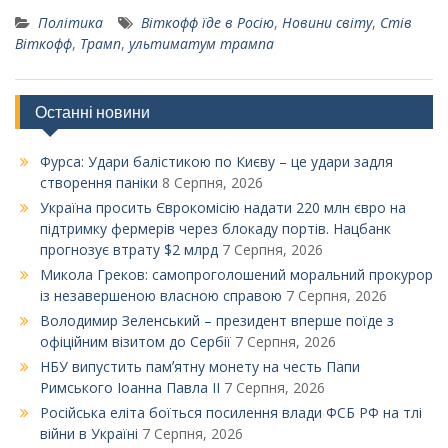
Політика
Віткофф їде в Росію
,
Новини світу
,
Стів
Віткофф
,
Трамп
,
ультиматум трампа
Останні новини
Фурса: Удари балістикою по Києву – це удари задля
створення паніки
8 Серпня, 2026
Україна просить Єврокомісію надати 220 млн євро на
підтримку фермерів через блокаду портів. Нацбанк
прогнозує втрату $2 млрд
7 Серпня, 2026
Микола Греков: самопроголошений моральний прокурор
із незавершеною власною справою
7 Серпня, 2026
Володимир Зеленський – президент вперше поїде з
офіційним візитом до Сербії
7 Серпня, 2026
НБУ випустить памʼятну монету на честь Папи
Римського Іоанна Павла ІІ
7 Серпня, 2026
Російська еліта боїться посилення влади ФСБ РФ на тлі
війни в Україні
7 Серпня, 2026