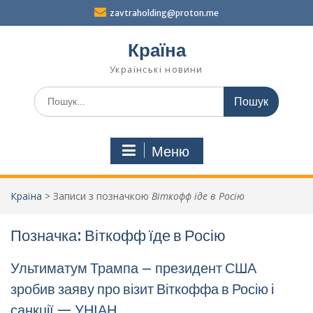
Перейти
zavtraholding@proton.me
до
вмісту
Країна
Українські новини
Шукати:
Меню
Країна
>
Записи з позначкою
Віткофф їде в Росію
Позначка:
Віткофф їде в Росію
Ультиматум Трампа – президент США
зробив заяву про візит Віткоффа в Росію і
санкції — УНІАН