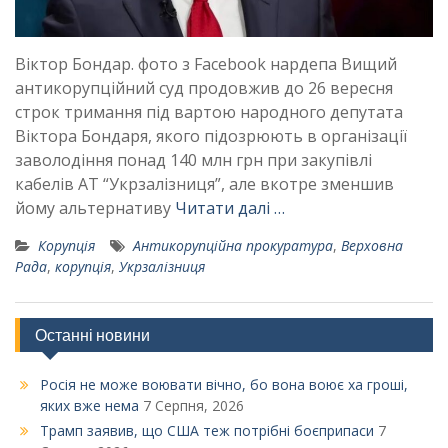
Віктор Бондар. фото з Facebook нардепа Вищий
антикорупційний суд продовжив до 26 вересня
строк тримання під вартою народного депутата
Віктора Бондаря, якого підозрюють в організації
заволодіння понад 140 млн грн при закупівлі
кабелів АТ “Укрзалізниця”, але вкотре зменшив
йому альтернативу
Читати далі …
Корупція
Антикорупційна прокуратура
,
Верховна
Рада
,
корупція
,
Укрзалізниця
Останні новини
Росія не може воювати вічно, бо вона воює ха гроші,
яких вже нема
7 Серпня, 2026
Трамп заявив, що США теж потрібні боєприпаси
7