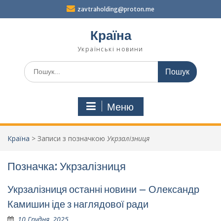
Перейти
zavtraholding@proton.me
до
вмісту
Країна
Українські новини
Шукати:
Меню
Країна
>
Записи з позначкою
Укрзалізниця
Позначка:
Укрзалізниця
Укрзалізниця останні новини – Олександр
Камишин іде з наглядової ради
10 Грудня, 2025