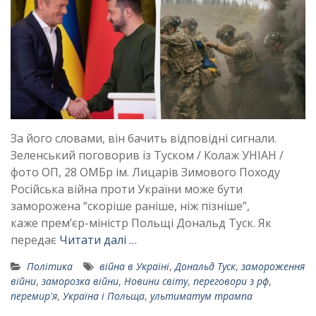
За його словами, він бачить відповідні сигнали.
Зеленський поговорив із Туском / Колаж УНІАН /
фото ОП, 28 ОМБр ім. Лицарів Зимового Походу
Російська війна проти України може бути
заморожена “скоріше раніше, ніж пізніше”,
каже прем’єр-міністр Польщі Дональд Туск. Як
передає
Читати далі …
Політика
війна в Україні
,
Дональд Туск
,
замороження
війни
,
заморозка війни
,
Новини світу
,
переговори з рф
,
перемир'я
,
Україна і Польща
,
ультиматум трампа