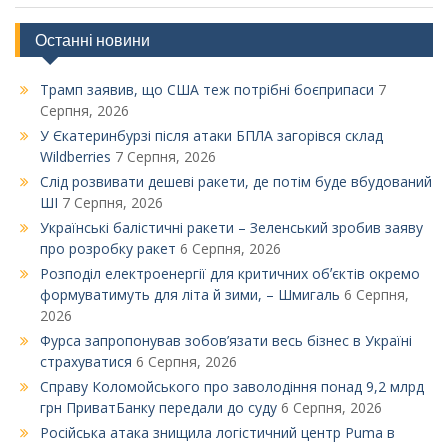
Останні новини
Трамп заявив, що США теж потрібні боєприпаси
7
Серпня, 2026
У Єкатеринбурзі після атаки БПЛА загорівся склад
Wildberries
7 Серпня, 2026
Слід розвивати дешеві ракети, де потім буде вбудований
ШІ
7 Серпня, 2026
Українські балістичні ракети – Зеленський зробив заяву
про розробку ракет
6 Серпня, 2026
Розподіл електроенергії для критичних обʼєктів окремо
формуватимуть для літа й зими, – Шмигаль
6 Серпня,
2026
Фурса запропонував зобов’язати весь бізнес в Україні
страхуватися
6 Серпня, 2026
Справу Коломойського про заволодіння понад 9,2 млрд
грн ПриватБанку передали до суду
6 Серпня, 2026
Російська атака знищила логістичний центр Puma в