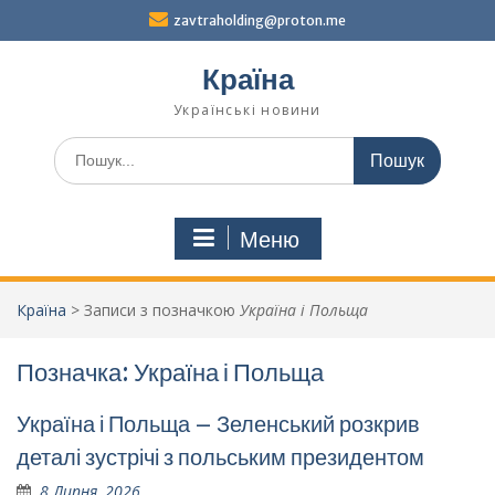
Перейти
zavtraholding@proton.me
до
вмісту
Країна
Українські новини
Шукати:
Меню
Країна
>
Записи з позначкою
Україна і Польща
Позначка:
Україна і Польща
Україна і Польща – Зеленський розкрив
деталі зустрічі з польським президентом
8 Липня, 2026