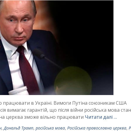
но працювати в Україні. Вимоги Путіна союзникам США
я вимагає гарантій, що після війни російська мова ста
авна церква зможе вільно працювати
Читати далі …
н
,
Дональд Трамп
,
російська мова
,
Російська православна церква
,