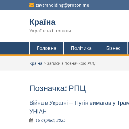
Перейти
zavtraholding@proton.me
до
вмісту
Країна
Українські новини
Головна
Політика
Бізнес
Країна
>
Записи з позначкою
РПЦ
Позначка:
РПЦ
Війна в Україні – Путін вимагав у Тр
УНІАН
16 Серпня, 2025