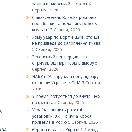
замінить морський експорт
6
Серпня, 2026
Співзасновник Rozetka розповів
про збитки та подальшу роботу
компанії
5 Серпня, 2026
Xому удар по Бортницькій станції
не призведе до затоплення Києва
5 Серпня, 2026
Зеленський підтвердив, що
отримав від партнерів відмову
5
Серпня, 2026
НАБУ і САП вручили нову підозру
експослу України в США
5 Серпня,
2026
У Кремлі готуються до внутрішніх
потрясінь,
5 Серпня, 2026
Україна знищить ракетні
не
установки, які Північна Корея
привезла в Росію
5 Серпня, 2026
РПЦ
Європа надасть Україні 1,4 млрд