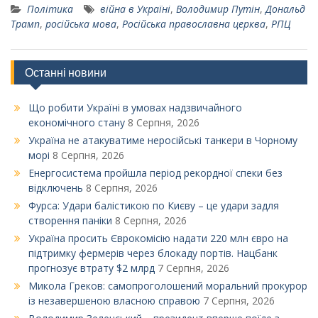
Політика
війна в Україні
,
Володимир Путін
,
Дональд
Трамп
,
російська мова
,
Російська православна церква
,
РПЦ
Останні новини
Що робити Україні в умовах надзвичайного
економічного стану
8 Серпня, 2026
Україна не атакуватиме неросійські танкери в Чорному
морі
8 Серпня, 2026
Енергосистема пройшла період рекордної спеки без
відключень
8 Серпня, 2026
Фурса: Удари балістикою по Києву – це удари задля
створення паніки
8 Серпня, 2026
Україна просить Єврокомісію надати 220 млн євро на
підтримку фермерів через блокаду портів. Нацбанк
прогнозує втрату $2 млрд
7 Серпня, 2026
Микола Греков: самопроголошений моральний прокурор
із незавершеною власною справою
7 Серпня, 2026