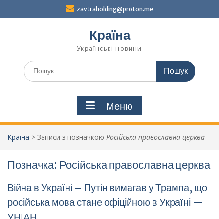
Перейти
zavtraholding@proton.me
до
вмісту
Країна
Українські новини
Шукати:
Меню
Країна
>
Записи з позначкою
Російська православна церква
Позначка:
Російська православна церква
Війна в Україні – Путін вимагав у Трампа, що
російська мова стане офіційною в Україні —
УНІАН