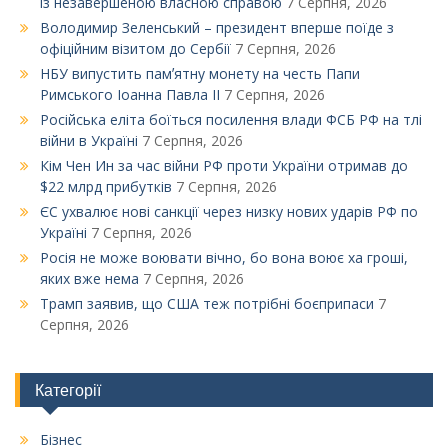
із незавершеною власною справою
7 Серпня, 2026
Володимир Зеленський – президент вперше поїде з
офіційним візитом до Сербії
7 Серпня, 2026
НБУ випустить памʼятну монету на честь Папи
Римського Іоанна Павла ІІ
7 Серпня, 2026
Російська еліта боїться посилення влади ФСБ РФ на тлі
війни в Україні
7 Серпня, 2026
Кім Чен Ин за час війни РФ проти України отримав до
$22 млрд прибутків
7 Серпня, 2026
ЄС ухвалює нові санкції через низку нових ударів РФ по
Україні
7 Серпня, 2026
Росія не може воювати вічно, бо вона воює ха гроші,
яких вже нема
7 Серпня, 2026
Трамп заявив, що США теж потрібні боєприпаси
7
Серпня, 2026
Категорії
Бізнес