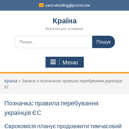
Перейти
zavtraholding@proton.me
до
вмісту
Країна
Українські новини
Шукати:
Меню
Країна
>
Записи з позначкою
правила перебування українців
ЄС
Позначка:
правила перебування
українців ЄС
Єврокомісія планує продовжити тимчасовий