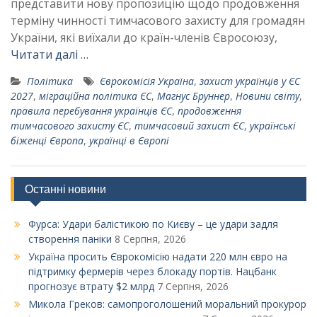
представити нову пропозицію щодо продовження
терміну чинності тимчасового захисту для громадян
України, які виїхали до країн-членів Євросоюзу,
Читати далі …
Політика
Єврокомісія Україна
,
захист українців у ЄС
2027
,
міграційна політика ЄС
,
Магнус Бруннер
,
Новини світу
,
правила перебування українців ЄС
,
продовження
тимчасового захисту ЄС
,
тимчасовий захист ЄС
,
українські
біженці Європа
,
українці в Європі
Останні новини
Фурса: Удари балістикою по Києву – це удари задля
створення паніки
8 Серпня, 2026
Україна просить Єврокомісію надати 220 млн євро на
підтримку фермерів через блокаду портів. Нацбанк
прогнозує втрату $2 млрд
7 Серпня, 2026
Микола Греков: самопроголошений моральний прокурор