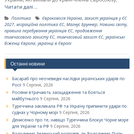
Читати далі …
Політика
Єврокомісія Україна
,
захист українців у ЄС
2027
,
міграційна політика ЄС
,
Магнус Бруннер
,
Новини світу
,
правила перебування українців ЄС
,
продовження
тимчасового захисту ЄС
,
тимчасовий захист ЄС
,
українські
біженці Європа
,
українці в Європі
Останні новини
Басараб про неочевидні наслідки українських ударів по
Росії
9 Серпня, 2026
Росіяни втрачають заощадження та бояться
майбутнього
9 Серпня, 2026
Туреччина закликала РФ та Україну припинити удари по
суднах у Чорному морі
9 Серпня, 2026
Денисенко про те, навіщо Туреччина блокує Чорне море
для України та РФ
9 Серпня, 2026
Володимир Зеленський розповів, як Володимир Путін