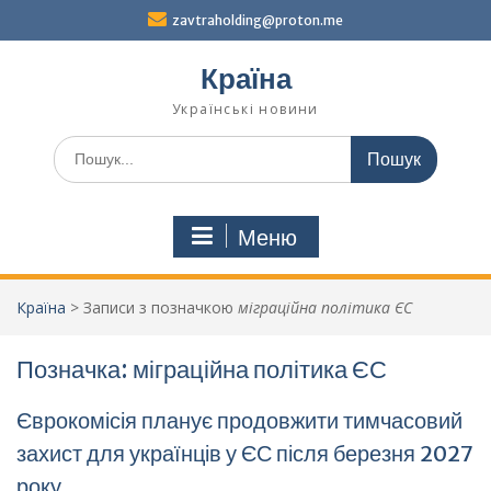
Перейти
zavtraholding@proton.me
до
вмісту
Країна
Українські новини
Шукати:
Меню
Країна
>
Записи з позначкою
міграційна політика ЄС
Позначка:
міграційна політика ЄС
Єврокомісія планує продовжити тимчасовий
захист для українців у ЄС після березня 2027
року