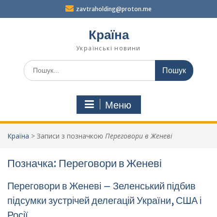
Перейти
zavtraholding@proton.me
до
вмісту
Країна
Українські новини
Шукати:
Меню
Країна
>
Записи з позначкою
Переговори в Женеві
Позначка:
Переговори в Женеві
Переговори в Женеві – Зеленський підбив
підсумки зустрічей делегацій України, США і
Росії