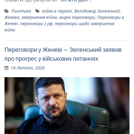
Політика
війна в Україні
,
Володимир Зеленський
,
Женева
,
завершення війни
,
мирні переговори
,
Переговори в
Женеві
,
переговори з рф
,
переговори щодо завершення
війни
Переговори у Женеві – Зеленський заявив
про прогрес у військових питаннях
18 Лютого, 2026