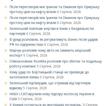
Після переговорів між Іраном та Оманом про Ормузьку
протоку ціни на нафту впали
6 Серпня, 2026
Після переговорів між Іраном та Оманом про Ормузьку
протоку ціни на нафту впали
6 Серпня, 2026
Зеленський пов’язав жертви в Києві з бездіяльністю
партнерів
6 Серпня, 2026
В уряді розповіли, як рятуватимуть бізнес після ударів
РФ по підприємствах
6 Серпня, 2026
Марчук розповів чому авто не замінить морський
експорт
6 Серпня, 2026
Співзасновник Rozetka розповів про збитки та подальшу
роботу компанії
5 Серпня, 2026
Xому удар по Бортницькій станції не призведе до
затоплення Києва
5 Серпня, 2026
Зеленський підтвердив, що отримав від партнерів
відмову
5 Серпня, 2026
НАБУ і САП вручили нову підозру експослу України в
США
5 Серпня, 2026
У Кремлі готуються до внутрішніх потрясінь,
5 Серпня,