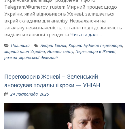
Українська делегація “розділена” / фото
Telegram/@umerov_rustem Мирний процес щодо
України, який відновився в Женеві, залишається
вкрай складним для аналізу. Незважаючи на
загальну невизначеність, останні події дозволяють
виділити ключові тренди та
Читати далі …
Політика
Андрій Єрмак
,
Кирило Буданов переговори
,
мирний план України
,
Новини світу
,
Переговори в Женеві
,
розкол української делегації
Переговори в Женеві – Зеленський
анонсував подальші кроки — УНІАН
24 Листопада, 2025