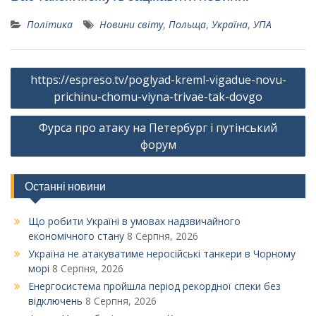
Політика
Новини світу
,
Польща
,
Україна
,
УПА
Навігація
https://espreso.tv/poglyad-kreml-vigadue-novu-
записів
prichinu-chomu-viyna-trivae-tak-dovgo
Фурса про атаку на Петербург і путінський
форум
Останні новини
Що робити Україні в умовах надзвичайного
економічного стану
8 Серпня, 2026
Україна не атакуватиме неросійські танкери в Чорному
морі
8 Серпня, 2026
Енергосистема пройшла період рекордної спеки без
відключень
8 Серпня, 2026