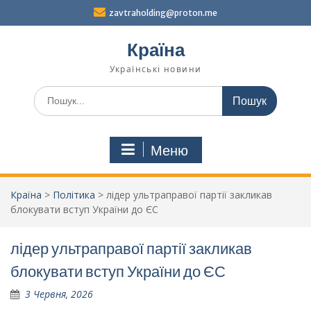
Перейти
zavtraholding@proton.me
до
вмісту
Країна
Українські новини
Шукати:
Меню
Країна
>
Політика
>
лідер ультраправої партії закликав
блокувати вступ України до ЄС
лідер ультраправої партії закликав
блокувати вступ України до ЄС
3 Червня, 2026