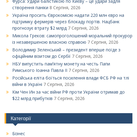
Фурса: Удари балістикою по Києву – це удари задля
створення паніки
8 Серпня, 2026
Україна просить Єврокомісію надати 220 млн євро на
підтримку фермерів через блокаду портів. Нацбанк
прогнозує втрату $2 млрд
7 Серпня, 2026
Микола Греков: самопроголошений моральний прокурор
із незавершеною власною справою
7 Серпня, 2026
Володимир Зеленський – президент вперше поїде з
офіційним візитом до Сербії
7 Серпня, 2026
НБУ випустить памʼятну монету на честь Папи
Римського Іоанна Павла ІІ
7 Серпня, 2026
Російська еліта боїться посилення влади ФСБ РФ на тлі
війни в Україні
7 Серпня, 2026
Кім Чен Ин за час війни РФ проти України отримав до
$22 млрд прибутків
7 Серпня, 2026
Категорії
Бізнес