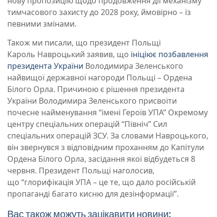
нову пропозицію щодо продовження дії механізму
тимчасового захисту до 2028 року, ймовірно – із
певними змінами.
Також ми писали, що президент Польщі
Кароль Навроцький заявив, що
ініціює позбавлення
президента України
Володимира Зеленського
найвищої державної нагороди Польщі – Ордена
Білого Орла. Причиною є рішення президента
України Володимира Зеленського присвоїти
почесне найменування “імені Героїв УПА” Окремому
центру спеціальних операцій “Північ” Сил
спеціальних операцій ЗСУ. За словами Навроцького,
він звернувся з відповідним проханням до Капітули
Ордена Білого Орла, засідання якої відбудеться 8
червня. Президент Польщі наголосив,
що “глорифікація УПА – це те, що дало російській
пропаганді багато кисню для дезінформації”.
Вас також можуть зацікавити новини: