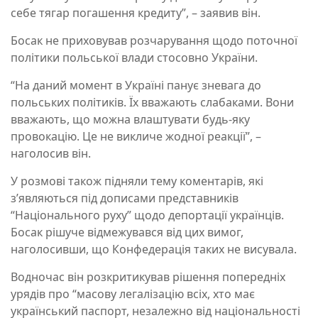
себе тягар погашення кредиту”, – заявив він.
Босак не приховував розчарування щодо поточної
політики польської влади стосовно України.
“На даний момент в Україні панує зневага до
польських політиків. Їх вважають слабаками. Вони
вважають, що можна влаштувати будь-яку
провокацію. Це не викличе жодної реакції”, –
наголосив він.
У розмові також підняли тему коментарів, які
з’являються під дописами представників
“Національного руху” щодо депортації українців.
Босак рішуче відмежувався від цих вимог,
наголосивши, що Конфедерація таких не висувала.
Водночас він розкритикував рішення попередніх
урядів про “масову легалізацію всіх, хто має
український паспорт, незалежно від національності