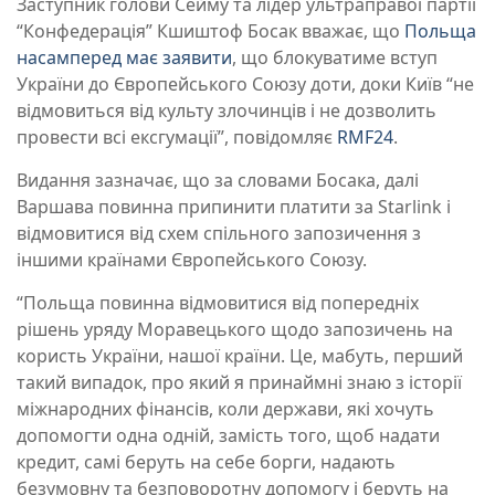
Заступник голови Сейму та лідер ультраправої партії
“Конфедерація” Кшиштоф Босак вважає, що
Польща
насамперед має заявити
, що блокуватиме вступ
України до Європейського Союзу доти, доки Київ “не
відмовиться від культу злочинців і не дозволить
провести всі ексгумації”, повідомляє
RMF24
.
Видання зазначає, що за словами Босака, далі
Варшава повинна припинити платити за Starlink і
відмовитися від схем спільного запозичення з
іншими країнами Європейського Союзу.
“Польща повинна відмовитися від попередніх
рішень уряду Моравецького щодо запозичень на
користь України, нашої країни. Це, мабуть, перший
такий випадок, про який я принаймні знаю з історії
міжнародних фінансів, коли держави, які хочуть
допомогти одна одній, замість того, щоб надати
кредит, самі беруть на себе борги, надають
безумовну та безповоротну допомогу і беруть на