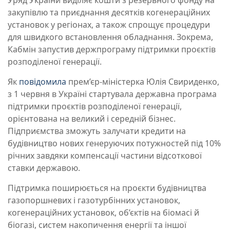
Уряд України виділяє кошти з резервного фонду на
закупівлю та приєднання десятків когенераційних
установок у регіонах, а також спрощує процедури
для швидкого встановлення обладнання. Зокрема,
Кабмін запустив держпрограму підтримки проєктів
розподіленої генерації.
Як
повідомила
прем’єр-міністерка Юлія Свириденко,
з 1 червня в Україні стартувала державна програма
підтримки проєктів розподіленої генерації,
орієнтована на великий і середній бізнес.
Підприємства зможуть залучати кредити на
будівництво нових генеруючих потужностей під 10%
річних завдяки компенсації частини відсоткової
ставки державою.
Підтримка поширюється на проєкти будівництва
газопоршневих і газотурбінних установок,
когенераційних установок, об’єктів на біомасі й
біогазі, систем накопичення енергії та іншої