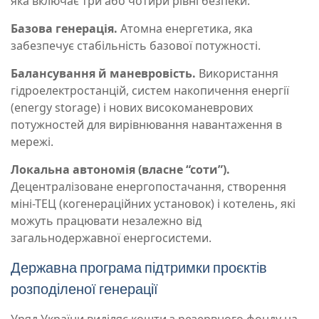
яка включає три або чотири рівні безпеки:
Базова генерація.
Атомна енергетика, яка
забезпечує стабільність базової потужності.
Балансування й маневровість.
Використання
гідроелектростанцій, систем накопичення енергії
(energy storage) і нових високоманеврових
потужностей для вирівнювання навантаження в
мережі.
Локальна автономія (власне “соти”).
Децентралізоване енергопостачання, створення
міні-ТЕЦ (когенераційних установок) і котелень, які
можуть працювати незалежно від
загальнодержавної енергосистеми.
Державна програма підтримки проєктів
розподіленої генерації