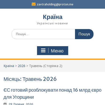
Перейти
zavtraholding@proton.me
до
вмісту
Країна
Українські новини
Шукати:
Меню
Країна
>
2026
>
Травень
(Сторінка 2)
Місяць:
Травень 2026
ЄС готовий розблокувати понад 16 млрд євро
для Угорщини
29 Травня, 2026