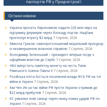
паспортів РФ у Придністров’ї
Останні новини
Україна просить Єврокомісію надати 220 млн євро на
підтримку фермерів через блокаду портів. Нацбанк
прогнозує втрату $2 млрд
7 Серпня, 2026
Микола Греков: самопроголошений моральний прокурор
із незавершеною власною справою
7 Серпня, 2026
Володимир Зеленський – президент вперше поїде з
офіційним візитом до Сербії
7 Серпня, 2026
НБУ випустить памʼятну монету на честь Папи
Римського Іоанна Павла ІІ
7 Серпня, 2026
Російська еліта боїться посилення влади ФСБ РФ на тлі
війни в Україні
7 Серпня, 2026
Кім Чен Ин за час війни РФ проти України отримав до
$22 млрд прибутків
7 Серпня, 2026
ЄС ухвалює нові санкції через низку нових ударів РФ по
Україні
7 Серпня, 2026