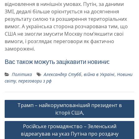
відновлення в нинішніх умовах. Путін, за даними
ЗМІ, дедалі більше орієнтується на досягнення
результату силою та розширення територіальних
вимог. А українська сторона розчарована тим, що
США не змогли змусити Москву пом’якшити свої
вимоги, і розглядає переговори як фактично
заморожені.
Вас також можуть зацікавити новини:
Політика
Александер Стубб
,
війна в Україні
,
Новини
світу
,
переговори з рф
Навігація
Трамп – найкорумпованіший президент в
записів
історії США,
Російське громадянство – Зеленський
відреагував на указ Путіна про роздачу