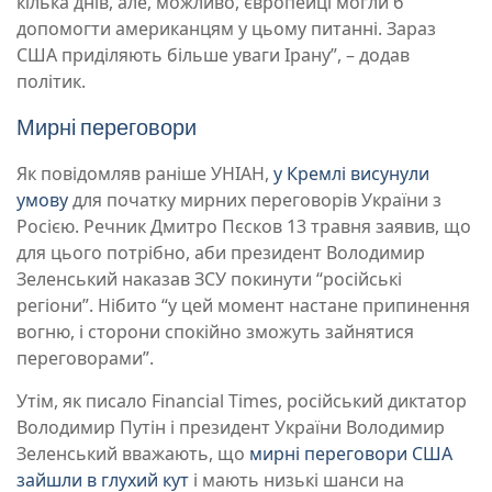
кілька днів, але, можливо, європейці могли б
допомогти американцям у цьому питанні. Зараз
США приділяють більше уваги Ірану”, – додав
політик.
Мирні переговори
Як повідомляв раніше УНІАН,
у Кремлі висунули
умову
для початку мирних переговорів України з
Росією. Речник Дмитро Пєсков 13 травня заявив, що
для цього потрібно, аби президент Володимир
Зеленський наказав ЗСУ покинути “російські
регіони”. Нібито “у цей момент настане припинення
вогню, і сторони спокійно зможуть зайнятися
переговорами”.
Утім, як писало Financial Times, російський диктатор
Володимир Путін і президент України Володимир
Зеленський вважають, що
мирні переговори США
зайшли в глухий кут
і мають низькі шанси на