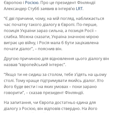
Європою і
Росією
. Про це президент Фінляндії
Александер Стубб заявив в інтерв’ю
LRT
.
“Є дві причини, чому, на мій погляд, наближається
час початку такого діалогу в Європі. По-перше,
позиція України зараз сильна, а позиція Росії –
слабка. Можна сказати, Україна значною мірою
виграє цю війну, і Росія мала б бути зацікавлена
почати діалог”, – пояснив він.
Другою причиною для відновлення цього діалогу він
назвав “європейський інтерес”.
“Якщо ти не сидиш за столом, тебе з’їдять на цьому
столі. Тому краще підтримувати якийсь діалог. Хто
його буде вести і на яких умовах – поки зарано
говорити”, – сказав президент Фінляндії.
На запитання, чи Європа достатньо єдина для
діалогу з Росією, він відповів ствердно. На його